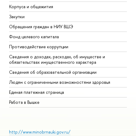
Корпуса и общежития
В
Закупки
П
Обращения граждан в НИУ ВШЭ
А
Фонд целевого капитала
Д
Противодействие коррупции
Ц
Сведения о доходах, расходах, об имуществе и
Б
обязательствах имущественного характера
О
Сведения об образовательной организации
О
Людям с ограниченными возможностями здоровья
Единая платежная страница
Работа в Вышке
http://www.minobrnauki.gov.ru/