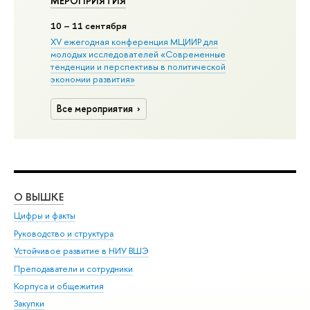
МЕРОПРИЯТИЯ
10
– 11 сентября
XV ежегодная конференция МЦИИР для
молодых исследователей «Современные
тенденции и перспективы в политической
экономии развития»
Все мероприятия
О ВЫШКЕ
ОБ
Цифры и факты
Ли
Руководство и структура
Дов
Устойчивое развитие в НИУ ВШЭ
Ол
Преподаватели и сотрудники
При
Корпуса и общежития
Вы
Закупки
При