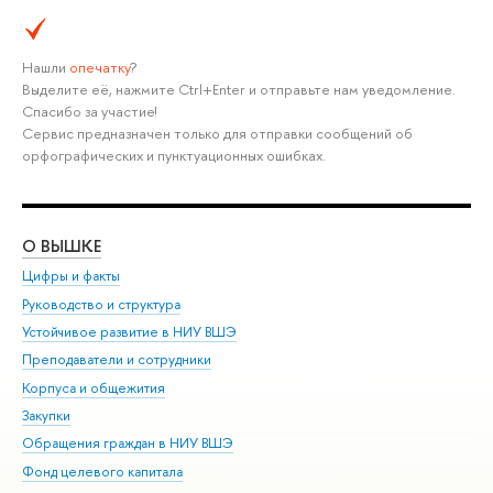
Нашли
опечатку
?
Выделите её, нажмите Ctrl+Enter и отправьте нам уведомление.
Спасибо за участие!
Сервис предназначен только для отправки сообщений об
орфографических и пунктуационных ошибках.
О ВЫШКЕ
ОБ
Цифры и факты
Ли
Руководство и структура
Дов
Устойчивое развитие в НИУ ВШЭ
Ол
Преподаватели и сотрудники
При
Корпуса и общежития
Вы
Закупки
При
Обращения граждан в НИУ ВШЭ
Ас
Фонд целевого капитала
До