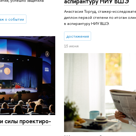
аспирантуру НИУ ВШЭ
вития, успешно защитила
Анастасия Торгуд, стажер‑исследоват
диплом первой степени по итогам оли
аж о событии
в аспирантуру НИУ ВШЭ.
достижения
15 июня
 силы про­ек­ти­ро­