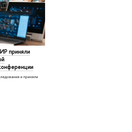
ИР приняли
ой
конференции
следования и приняли