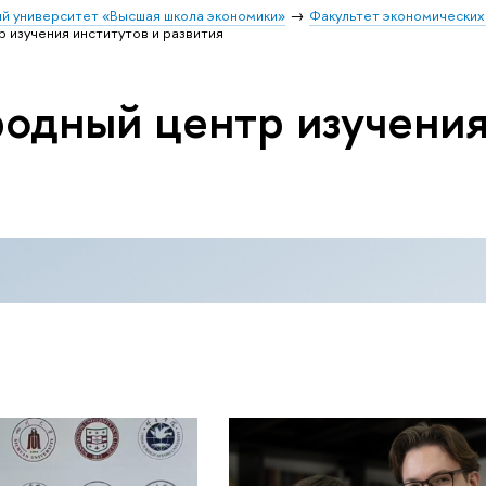
й университет «Высшая школа экономики»
Факультет экономических
изучения институтов и развития
дный центр изучения