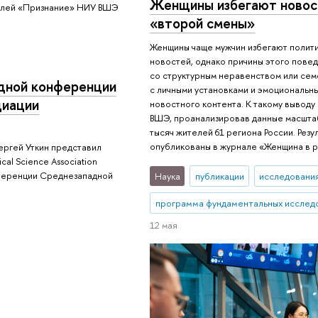
Женщины избегают новост
далей «Признание» НИУ ВШЭ
«второй смены»
Женщины чаще мужчин избегают полити
новостей, однако причины этого повед
со структурным неравенством или семе
дной конференции
с личными установками и эмоциональн
циации
новостного контента. К такому вывод
ВШЭ, проанализировав данные масшта
тысяч жителей 61 региона России. Рез
опубликованы в журнале «Женщина в 
ргей Уткин представил
ical Science Association
ференции Среднезападной
Наука
публикации
исследования
программа фундаментальных исслед
12 мая