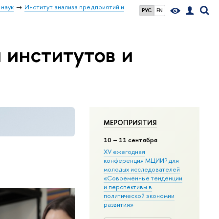
 наук
Институт анализа предприятий и
РУС
EN
 институтов и
МЕРОПРИЯТИЯ
10
– 11 сентября
XV ежегодная
конференция МЦИИР для
молодых исследователей
«Современные тенденции
и перспективы в
политической экономии
развития»