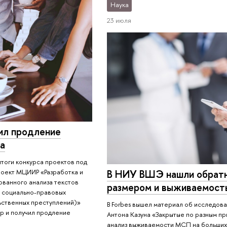
Наука
23 июля
л продление
да
итоги конкурса проектов под
роект МЦИИР «Разработка и
В НИУ ВШЭ нашли обратн
ованного анализа текстов
размером и выживаемост
я социально-правовых
ьственных преступлений)»
В Forbes вышел материал об исследов
р и получил продление
Антона Казуна «Закрытые по разным пр
анализ выживаемости МСП на больших