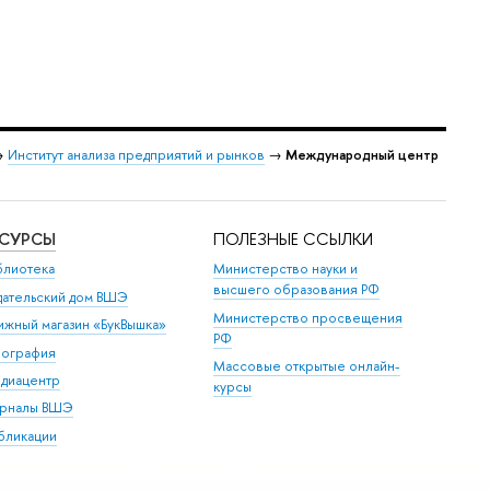
→
Институт анализа предприятий и рынков
→
Международный центр
ЕСУРСЫ
ПОЛЕЗНЫЕ ССЫЛКИ
блиотека
Министерство науки и
высшего образования РФ
дательский дом ВШЭ
Министерство просвещения
ижный магазин «БукВышка»
РФ
пография
Массовые открытые онлайн-
диацентр
курсы
рналы ВШЭ
бликации