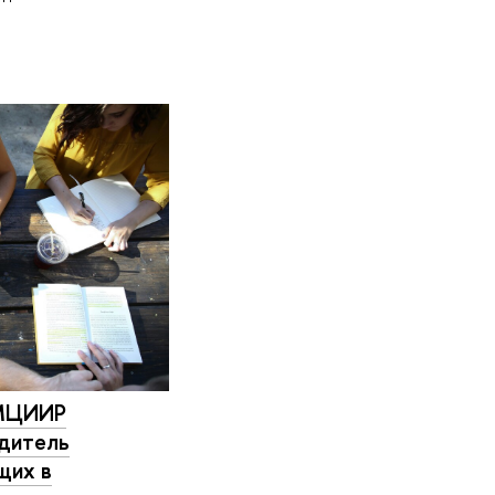
 МЦИИР
едитель
щих в