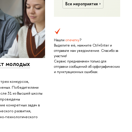
Все мероприятия
Нашли
опечатку
?
Выделите её, нажмите Ctrl+Enter и
отправьте нам уведомление. Спасибо за
участие!
Сервис предназначен только для
кт молодых
отправки сообщений об орфографических
и пунктуационных ошибках.
 трех конкурсов,
ученых. Победителями
исле 31 из Высшей школы
т проведены
ие конкретных задач в
ческого развития,
но-технологического