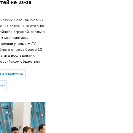
ей не из-за
ческих и экономических
ения связаны не столько
йной нагрузкой, сколько
ым восприятием
у пришли ученые НИУ
бного опроса более 10
ультаты исследования
российском обществе».
 и аналитика
ований