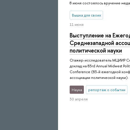
8 июня состоялось вручение ме
Вышка для своих
11 июня
Выступление на Ежего
Среднезападной ассо
политической науки
Стажер-исследователь МЦИИР Се
доклад на 83rd Annual Midwest Polit
Conference (83-й ежегодной кон
ассоциации политической науки).
Наука
репортаж о событии
30 апреля