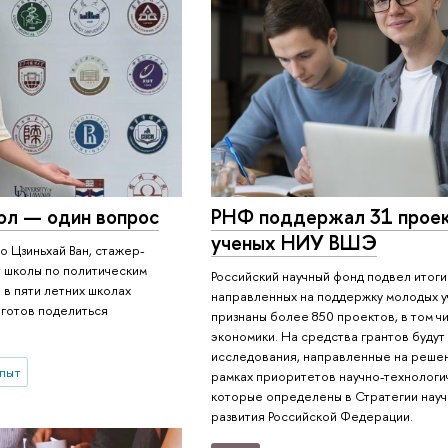
кол — один вопрос
РНФ поддержал 31 прое
ученых НИУ ВШЭ
о Цзиньхай Ван, стажер-
 школы по политическим
Российский научный фонд подвел итоги
 в пяти летних школах
направленных на поддержку молодых 
 готов поделиться
признаны более 850 проектов, в том ч
экономики. На средства грантов буду
исследования, направленные на решен
опыт
рамках приоритетов научно-технологи
которые определены в Стратегии науч
развития Российской Федерации.