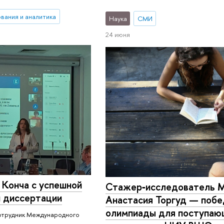
вания и аналитика
Наука
СМИ
24 июня
Конча с успешной
Стажер‑исследователь
 диссертации
Анастасия Торгуд — поб
олимпиады для поступаю
сотрудник Международного