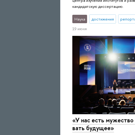
центра изучения институтов и раз
кандидатскую диссертацию.
Наука
достижения
репорт
19 июня
«У нас есть мужество и
вать будущее»