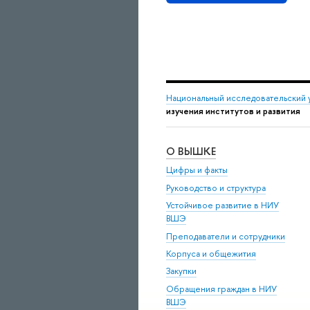
Национальный исследовательский 
изучения институтов и развития
О ВЫШКЕ
Цифры и факты
Руководство и структура
Устойчивое развитие в НИУ
ВШЭ
Преподаватели и сотрудники
Корпуса и общежития
Закупки
Обращения граждан в НИУ
ВШЭ