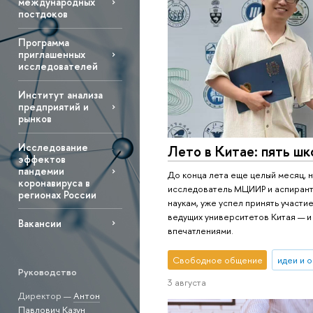
международных
постдоков
Программа
приглашенных
исследователей
Институт анализа
предприятий и
рынков
Исследование
Лето в Китае: пять ш
эффектов
пандемии
До конца лета еще целый месяц, н
коронавируса в
исследователь МЦИИР и аспирант
регионах России
наукам, уже успел принять участие
ведущих университетов Китая — и
Вакансии
впечатлениями.
Свободное общение
идеи и 
Руководство
3 августа
Директор —
Антон
Павлович Казун