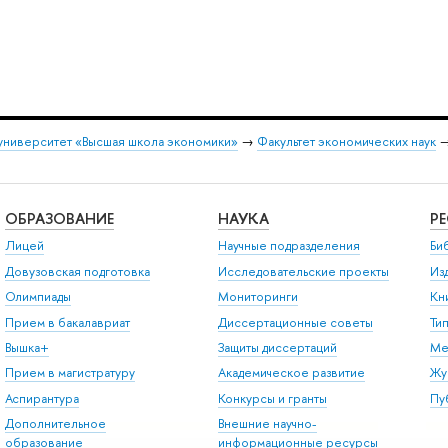
университет «Высшая школа экономики»
→
Факультет экономических наук
ОБРАЗОВАНИЕ
НАУКА
Р
Лицей
Научные подразделения
Би
Довузовская подготовка
Исследовательские проекты
Из
Олимпиады
Мониторинги
Кн
Прием в бакалавриат
Диссертационные советы
Ти
Вышка+
Защиты диссертаций
Ме
Прием в магистратуру
Академическое развитие
Жу
Аспирантура
Конкурсы и гранты
Пу
Дополнительное
Внешние научно-
образование
информационные ресурсы