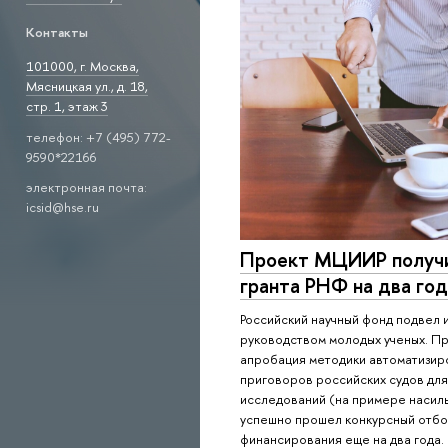
Контакты
101000, г. Москва,
Мясницкая ул., д. 18,
стр. 1, этаж 3
телефон: +7 (495) 772-
9590*22166
электронная почта:
icsid@hse.ru
Проект МЦИИР получи
гранта РНФ на два го
Российский научный фонд подвел 
руководством молодых ученых. П
апробация методики автоматизир
приговоров российских судов дл
исследований (на примере насил
успешно прошел конкурсный отбо
финансирования еще на два года.