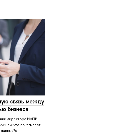
ую связь между
ью бизнеса
ании директора ИАПР
ичинам: что показывает
 данных?».