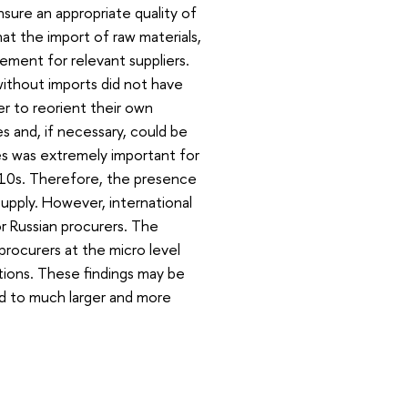
sure an appropriate quality of
hat the import of raw materials,
ement for relevant suppliers.
without imports did not have
r to reorient their own
 and, if necessary, could be
s was extremely important for
010s. Therefore, the presence
supply. However, international
or Russian procurers. The
procurers at the micro level
tions. These findings may be
d to much larger and more