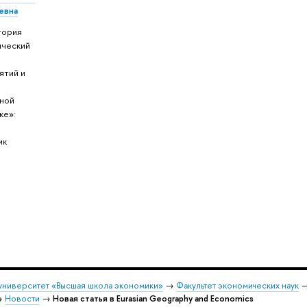
евна
тория
ческий
ятий и
в
ной
ке»:
ик
университет «Высшая школа экономики»
→
Факультет экономических наук
→
Новости
→
Новая статья в Eurasian Geography and Economics