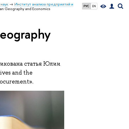
 наук
Институт анализа предприятий и
РУС
EN
ian Geography and Economics
Geography
ликована статья Юлии
ives and the
procurement».