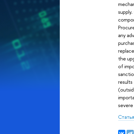
mechani
supply.
compone
Procure
any adv
purchas
replac
the upg
of impo
sanctio
results
(outsid
import
severe 
Стать