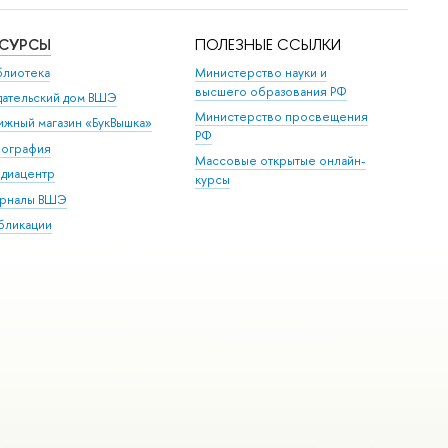
ЕСУРСЫ
ПОЛЕЗНЫЕ ССЫЛКИ
блиотека
Министерство науки и
высшего образования РФ
дательский дом ВШЭ
Министерство просвещения
ижный магазин «БукВышка»
РФ
пография
Массовые открытые онлайн-
диацентр
курсы
рналы ВШЭ
бликации