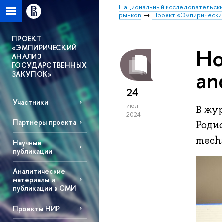
Национальный исследовательски
рынков
Проект «Эмпирический
ПРОЕКТ
«ЭМПИРИЧЕСКИЙ
Но
АНАЛИЗ
ГОСУДАРСТВЕННЫХ
an
ЗАКУПОК»
24
Участники
июл
В жу
2024
Партнеры проекта
Родио
mecha
Научные
публикации
Аналитические
материалы и
публикации в СМИ
Проекты НИР