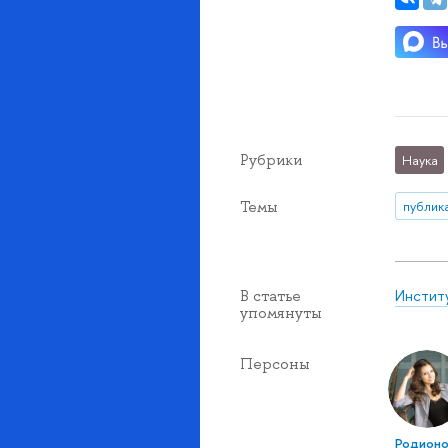
Рубрики
Наука
Темы
публик
Инстит
В статье
упомянуты
Персоны
Родионо