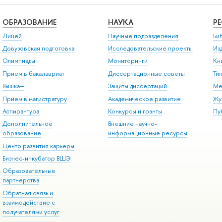
ОБРАЗОВАНИЕ
НАУКА
Р
Лицей
Научные подразделения
Би
Довузовская подготовка
Исследовательские проекты
Из
Олимпиады
Мониторинги
Кн
Прием в бакалавриат
Диссертационные советы
Ти
Вышка+
Защиты диссертаций
Ме
Прием в магистратуру
Академическое развитие
Жу
Аспирантура
Конкурсы и гранты
Пу
Дополнительное
Внешние научно-
образование
информационные ресурсы
Центр развития карьеры
Бизнес-инкубатор ВШЭ
Образовательные
партнерства
Обратная связь и
взаимодействие с
получателями услуг