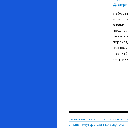
Дмитри
Лабора
«Эмпири
анализ
предпри
рынков 
переход
экономи
Научный
сотрудн
Национальный исследовательский 
анализ государственных закупок»