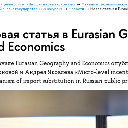
й университет «Высшая школа экономики»
Факультет экономических
 анализ государственных закупок»
Новости
Новая статья в Euras
вая статья в Eurasian 
d Economics
рнале Eurasian Geography and Economics опуб
новой и Андрея Яковлева «Micro-level incent
nism of import substitution in Russian public 