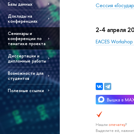
Базы данных
Сессия «Государ
Доклады на
конференциях
2-4 апреля 2
Семинары и
конференции по
EACES Workshop «
тематике проекта
Диссертации и
дипломные работы
Возможности для
студентов
Полезные ссылки
Нашли
опечатку
?
Выделите её, нажмит