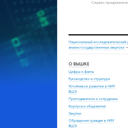
Сервис предназначе
Национальный исследовательский 
анализ государственных закупок»
О ВЫШКЕ
Цифры и факты
Руководство и структура
Устойчивое развитие в НИУ
ВШЭ
Преподаватели и сотрудники
Корпуса и общежития
Закупки
Обращения граждан в НИУ
ВШЭ