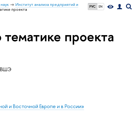
 наук
Институт анализа предприятий и
РУС
EN
атике проекта
 тематике проекта
У ВШЭ
ой и Восточной Европе и в России»