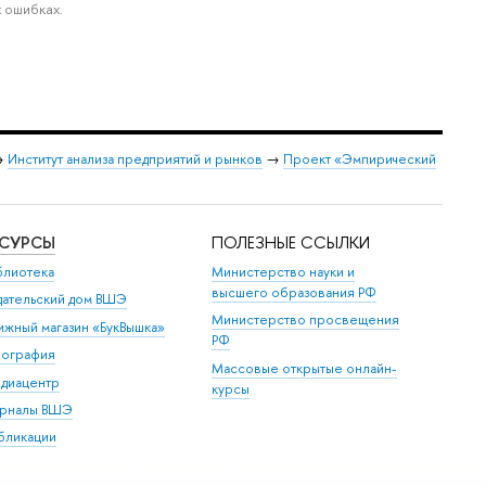
 ошибках.
→
Институт анализа предприятий и рынков
→
Проект «Эмпирический
ЕСУРСЫ
ПОЛЕЗНЫЕ ССЫЛКИ
блиотека
Министерство науки и
высшего образования РФ
дательский дом ВШЭ
Министерство просвещения
ижный магазин «БукВышка»
РФ
пография
Массовые открытые онлайн-
диацентр
курсы
рналы ВШЭ
бликации