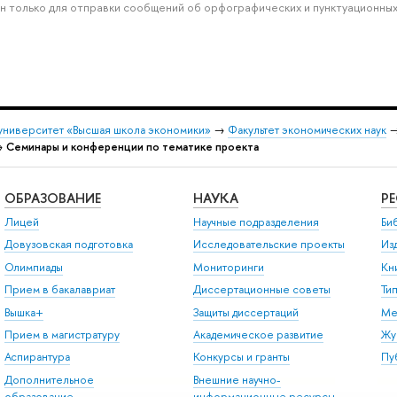
н только для отправки сообщений об орфографических и пунктуационных
университет «Высшая школа экономики»
→
Факультет экономических наук
→
Семинары и конференции по тематике проекта
ОБРАЗОВАНИЕ
НАУКА
Р
Лицей
Научные подразделения
Би
Довузовская подготовка
Исследовательские проекты
Из
Олимпиады
Мониторинги
Кн
Прием в бакалавриат
Диссертационные советы
Ти
Вышка+
Защиты диссертаций
Ме
Прием в магистратуру
Академическое развитие
Жу
Аспирантура
Конкурсы и гранты
Пу
Дополнительное
Внешние научно-
образование
информационные ресурсы