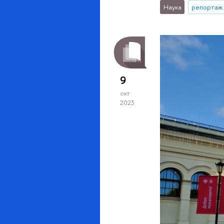
Наука
репортаж 
9
окт
2023