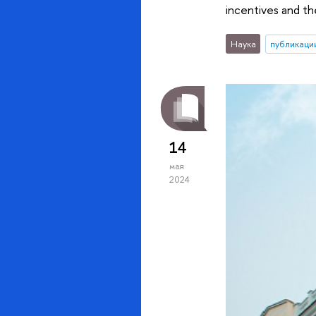
incentives and th
Наука
публикаци
14
мая
2024