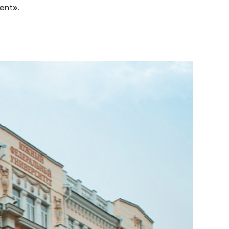
ment».