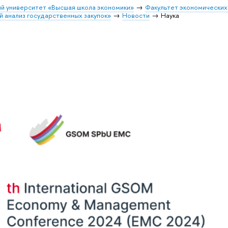
й университет «Высшая школа экономики»
Факультет экономических
 анализ государственных закупок»
Новости
Наука