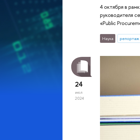
4 октября в ра
руководителя сек
«Public Procurem
Наука
репортаж 
24
июл
2024