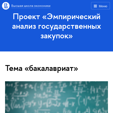
Высшая школа экономики
Меню
Проект «Эмпирический
анализ государственных
закупок»
Тема «бакалавриат»