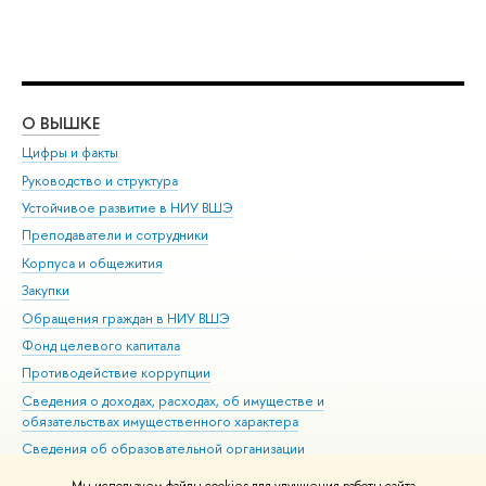
О ВЫШКЕ
ОБ
Цифры и факты
Ли
Руководство и структура
Дов
Устойчивое развитие в НИУ ВШЭ
Ол
Преподаватели и сотрудники
При
Корпуса и общежития
Вы
Закупки
При
Обращения граждан в НИУ ВШЭ
Ас
Фонд целевого капитала
До
Противодействие коррупции
Цен
Сведения о доходах, расходах, об имуществе и
Би
обязательствах имущественного характера
Об
Сведения об образовательной организации
Обр
Людям с ограниченными возможностями здоровья