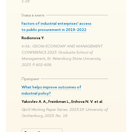
1-18.
Глава в книге
Factors of industrial enterprises’ access
to public procurement in 2019-2022
Rodionova Y.
In bk.: GSOM ECONOMY AND MANAGEMENT
CONFERENCE 2023. Graduate School of
Management, St. Petersburg State University,
2023. P. 602-606.
Препринт
What helps improve outcomes of
industrial policy?
Yakovlev A. A., Freinkman L., Ershova N. V. et al.
QoG Working Paper Series. 2023:19. University of
Gothenburg, 2023. No. 19.