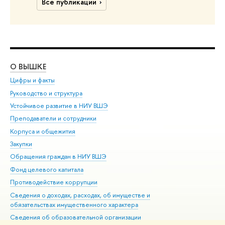
Все публикации
О ВЫШКЕ
ОБ
Цифры и факты
Ли
Руководство и структура
Дов
Устойчивое развитие в НИУ ВШЭ
Ол
Преподаватели и сотрудники
При
Корпуса и общежития
Вы
Закупки
При
Обращения граждан в НИУ ВШЭ
Ас
Фонд целевого капитала
До
Противодействие коррупции
Цен
Сведения о доходах, расходах, об имуществе и
Би
обязательствах имущественного характера
Об
Сведения об образовательной организации
Обр