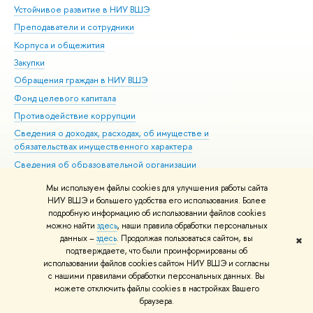
Устойчивое развитие в НИУ ВШЭ
Ол
Преподаватели и сотрудники
При
Корпуса и общежития
Вы
Закупки
При
Обращения граждан в НИУ ВШЭ
Ас
Фонд целевого капитала
До
Противодействие коррупции
Цен
Сведения о доходах, расходах, об имуществе и
Би
обязательствах имущественного характера
Об
Сведения об образовательной организации
Обр
Людям с ограниченными возможностями здоровья
Мы используем файлы cookies для улучшения работы сайта
Единая платежная страница
НИУ ВШЭ и большего удобства его использования. Более
подробную информацию об использовании файлов cookies
Работа в Вышке
можно найти
здесь
, наши правила обработки персональных
данных –
здесь
. Продолжая пользоваться сайтом, вы
✖
Редактору
подтверждаете, что были проинформированы об
© НИУ ВШЭ 1993–2026
Адреса и контакты
Условия использования
использовании файлов cookies сайтом НИУ ВШЭ и согласны
с нашими правилами обработки персональных данных. Вы
материалов
Политика конфиденциальности
Карта сайта
можете отключить файлы cookies в настройках Вашего
Шрифты HSE Sans и HSE Slab разработаны в
Школе дизайна НИУ ВШЭ
браузера.