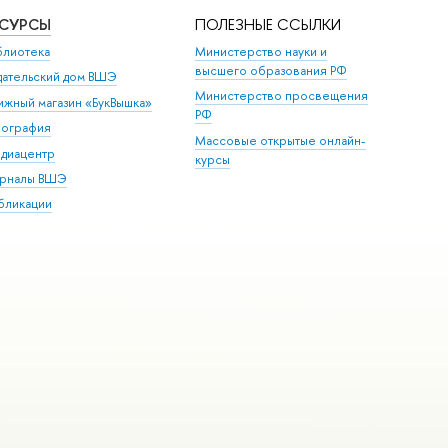
ЕСУРСЫ
ПОЛЕЗНЫЕ ССЫЛКИ
блиотека
Министерство науки и
высшего образования РФ
дательский дом ВШЭ
Министерство просвещения
ижный магазин «БукВышка»
РФ
пография
Массовые открытые онлайн-
диацентр
курсы
рналы ВШЭ
бликации