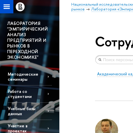
Национальный исследовательски
рынков
Лаборатория «Эмпирич
ЛАБОРАТОРИЯ
"ЭМПИРИЧЕСКИЙ
АНАЛИЗ
Сотру
ПРЕДПРИЯТИЙ И
РЫНКОВ В
ПЕРЕХОДНОЙ
ЭКОНОМИКЕ"
Академический ка
Методические
семинары
Работа со
студентами
Учебные базы
данных
Участие в
проектах