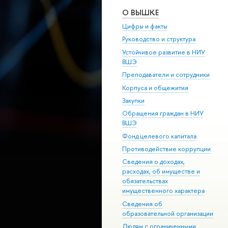
О ВЫШКЕ
Цифры и факты
Руководство и структура
Устойчивое развитие в НИУ
ВШЭ
Преподаватели и сотрудники
Корпуса и общежития
Закупки
Обращения граждан в НИУ
ВШЭ
Фонд целевого капитала
Противодействие коррупции
Сведения о доходах,
расходах, об имуществе и
обязательствах
имущественного характера
Сведения об
образовательной организации
Людям с ограниченными