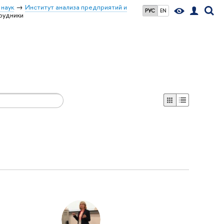
 наук
Институт анализа предприятий и
РУС
EN
рудники