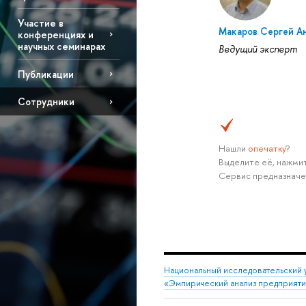
Участие в
Макаров Сергей А
конференциях и
научных семинарах
Ведущий эксперт
Публикации
Сотрудники
Нашли
опечатку
?
Выделите её, нажмит
Сервис предназначе
Национальный исследовательский 
«Эмпирический анализ предприяти