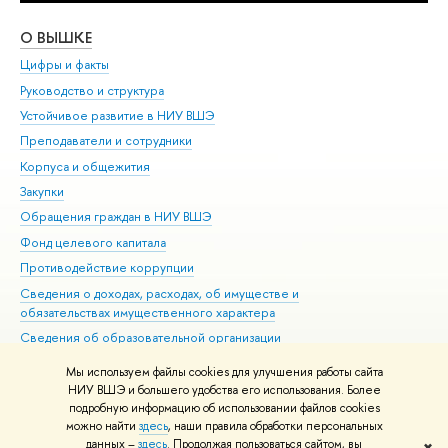
О ВЫШКЕ
ОБ
Цифры и факты
Ли
Руководство и структура
Дов
Устойчивое развитие в НИУ ВШЭ
Ол
Преподаватели и сотрудники
При
Корпуса и общежития
Вы
Закупки
При
Обращения граждан в НИУ ВШЭ
Ас
Фонд целевого капитала
До
Противодействие коррупции
Цен
Сведения о доходах, расходах, об имуществе и
Би
обязательствах имущественного характера
Об
Сведения об образовательной организации
Обр
Людям с ограниченными возможностями здоровья
Мы используем файлы cookies для улучшения работы сайта
Единая платежная страница
НИУ ВШЭ и большего удобства его использования. Более
подробную информацию об использовании файлов cookies
Работа в Вышке
можно найти
здесь
, наши правила обработки персональных
данных –
здесь
. Продолжая пользоваться сайтом, вы