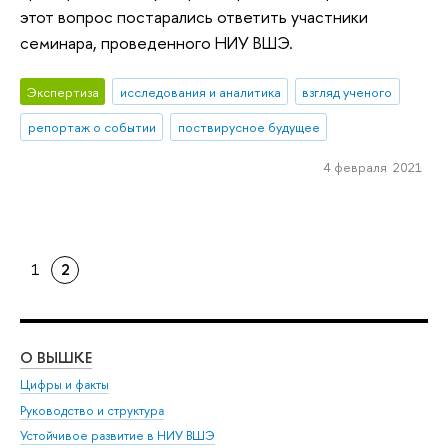
этот вопрос постарались ответить участники
семинара, проведенного НИУ ВШЭ.
Экспертиза
исследования и аналитика
взгляд ученого
репортаж о событии
поствирусное будущее
4 февраля 2021
1
2
О ВЫШКЕ
ОБ
Цифры и факты
Ли
Руководство и структура
Дов
Устойчивое развитие в НИУ ВШЭ
Ол