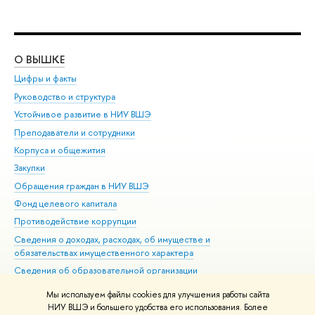
О ВЫШКЕ
ОБ
Цифры и факты
Ли
Руководство и структура
Дов
Устойчивое развитие в НИУ ВШЭ
Ол
Преподаватели и сотрудники
При
Корпуса и общежития
Вы
Закупки
При
Обращения граждан в НИУ ВШЭ
Ас
Фонд целевого капитала
До
Противодействие коррупции
Цен
Сведения о доходах, расходах, об имуществе и
Би
обязательствах имущественного характера
Об
Сведения об образовательной организации
Обр
Людям с ограниченными возможностями здоровья
Мы используем файлы cookies для улучшения работы сайта
Единая платежная страница
НИУ ВШЭ и большего удобства его использования. Более