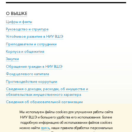
О ВЫШКЕ
ОБ
Цифры и факты
Ли
Руководство и структура
Дов
Устойчивое развитие в НИУ ВШЭ
Ол
Преподаватели и сотрудники
При
Корпуса и общежития
Вы
Закупки
При
Обращения граждан в НИУ ВШЭ
Ас
Фонд целевого капитала
До
Противодействие коррупции
Цен
Сведения о доходах, расходах, об имуществе и
Би
обязательствах имущественного характера
Об
Сведения об образовательной организации
Обр
Людям с ограниченными возможностями здоровья
Мы используем файлы cookies для улучшения работы сайта
Единая платежная страница
НИУ ВШЭ и большего удобства его использования. Более
подробную информацию об использовании файлов cookies
Работа в Вышке
можно найти
здесь
, наши правила обработки персональных