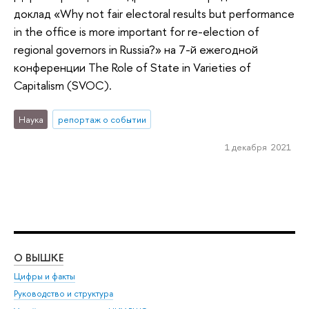
доклад «Why not fair electoral results but performance
in the office is more important for re-election of
regional governors in Russia?» на 7-й ежегодной
конференции The Role of State in Varieties of
Capitalism (SVOC).
Наука
репортаж о событии
1 декабря 2021
О ВЫШКЕ
ОБ
Цифры и факты
Ли
Руководство и структура
Дов