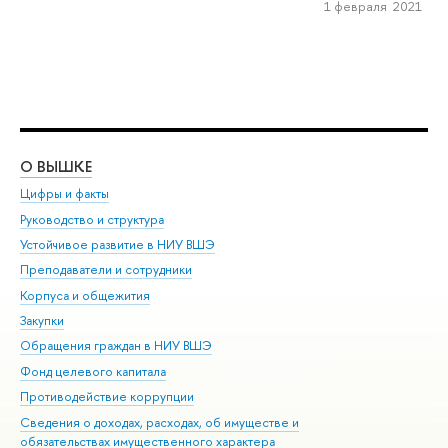
1 февраля 2021
О ВЫШКЕ
ОБ
Цифры и факты
Ли
Руководство и структура
Дов
Устойчивое развитие в НИУ ВШЭ
Ол
Преподаватели и сотрудники
При
Корпуса и общежития
Вы
Закупки
При
Обращения граждан в НИУ ВШЭ
Ас
Фонд целевого капитала
До
Противодействие коррупции
Цен
Сведения о доходах, расходах, об имуществе и
Би
обязательствах имущественного характера
Об