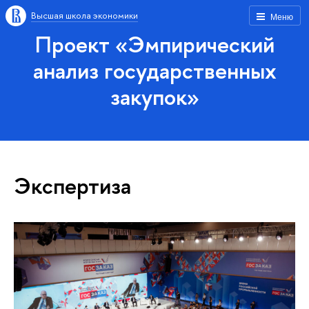
Высшая школа экономики
Меню
Проект «Эмпирический
анализ государственных
закупок»
Экспертиза