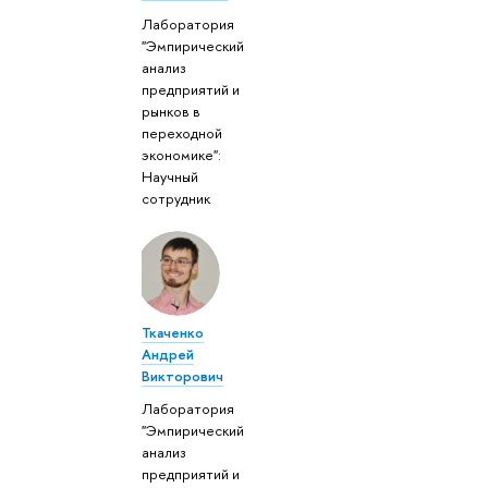
Лаборатория
"Эмпирический
анализ
предприятий и
рынков в
переходной
экономике":
Научный
сотрудник
Ткаченко
Андрей
Викторович
Лаборатория
"Эмпирический
анализ
предприятий и