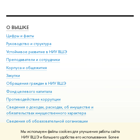
О ВЫШКЕ
ОБ
Цифры и факты
Ли
Руководство и структура
Дов
Устойчивое развитие в НИУ ВШЭ
Ол
Преподаватели и сотрудники
При
Корпуса и общежития
Вы
Закупки
При
Обращения граждан в НИУ ВШЭ
Ас
Фонд целевого капитала
До
Противодействие коррупции
Цен
Сведения о доходах, расходах, об имуществе и
Би
обязательствах имущественного характера
Об
Сведения об образовательной организации
Обр
Людям с ограниченными возможностями здоровья
Мы используем файлы cookies для улучшения работы сайта
Единая платежная страница
НИУ ВШЭ и большего удобства его использования. Более