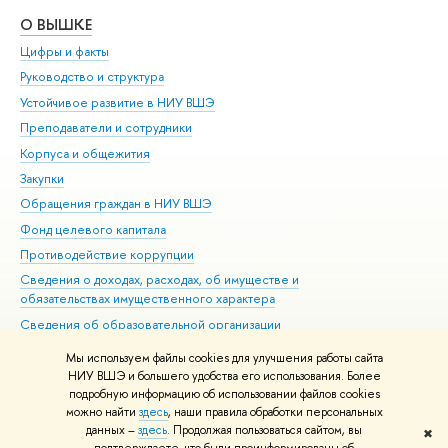
О ВЫШКЕ
ОБ
Цифры и факты
Ли
Руководство и структура
Дов
Устойчивое развитие в НИУ ВШЭ
Ол
Преподаватели и сотрудники
При
Корпуса и общежития
Вы
Закупки
При
Обращения граждан в НИУ ВШЭ
Ас
Фонд целевого капитала
До
Противодействие коррупции
Цен
Сведения о доходах, расходах, об имуществе и
Би
обязательствах имущественного характера
Об
Сведения об образовательной организации
Обр
Людям с ограниченными возможностями здоровья
Мы используем файлы cookies для улучшения работы сайта
Единая платежная страница
НИУ ВШЭ и большего удобства его использования. Более
подробную информацию об использовании файлов cookies
Работа в Вышке
можно найти
здесь
, наши правила обработки персональных
данных –
здесь
. Продолжая пользоваться сайтом, вы
✖
Редактору