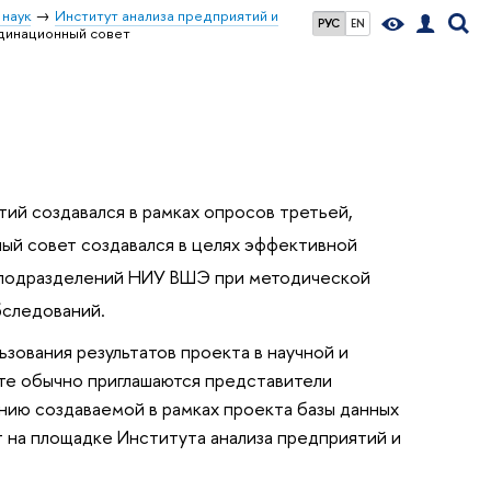
 наук
Институт анализа предприятий и
РУС
EN
динационный совет
й создавался в рамках опросов третьей,
ный совет создавался в целях эффективной
х подразделений НИУ ВШЭ при методической
бследований.
зования результатов проекта в научной и
ете обычно приглашаются представители
нию создаваемой в рамках проекта базы данных
т на площадке Института анализа предприятий и