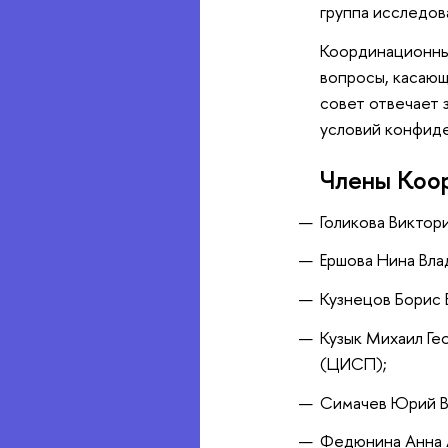
группа исследов
Координационный
вопросы, касающ
совет отвечает 
условий конфид
Члены Коор
Голикова Виктор
Ершова Нина Вла
Кузнецов Борис 
Кузык Михаил Ге
(ЦИСП);
Симачев Юрий В
Федюнина Анна 