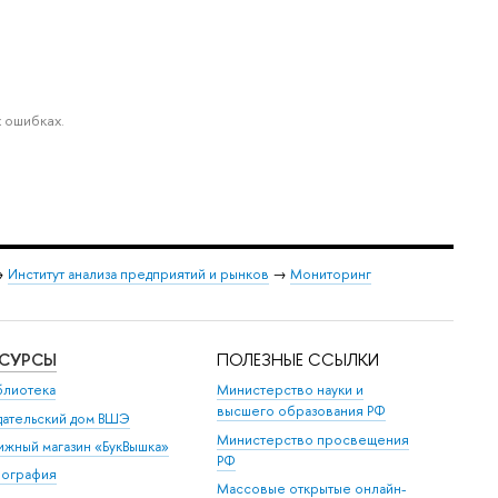
 ошибках.
→
Институт анализа предприятий и рынков
→
Мониторинг
ЕСУРСЫ
ПОЛЕЗНЫЕ ССЫЛКИ
блиотека
Министерство науки и
высшего образования РФ
дательский дом ВШЭ
Министерство просвещения
ижный магазин «БукВышка»
РФ
пография
Массовые открытые онлайн-