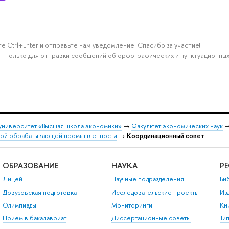
е Ctrl+Enter и отправьте нам уведомление. Спасибо за участие!
н только для отправки сообщений об орфографических и пунктуационных
университет «Высшая школа экономики»
→
Факультет экономических наук
кой обрабатывающей промышленности
→
Координационный совет
ОБРАЗОВАНИЕ
НАУКА
Р
Лицей
Научные подразделения
Би
Довузовская подготовка
Исследовательские проекты
Из
Олимпиады
Мониторинги
Кн
Прием в бакалавриат
Диссертационные советы
Ти