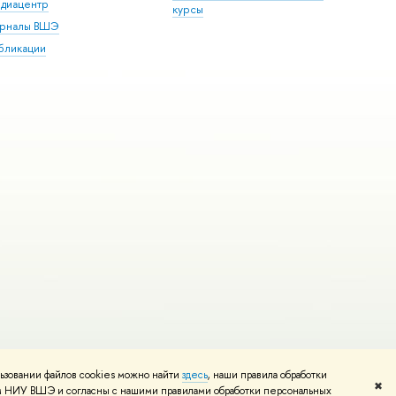
диацентр
курсы
рналы ВШЭ
бликации
ьзовании файлов cookies можно найти
здесь
, наши правила обработки
и
Карта сайта
Редактору
✖
том НИУ ВШЭ и согласны с нашими правилами обработки персональных