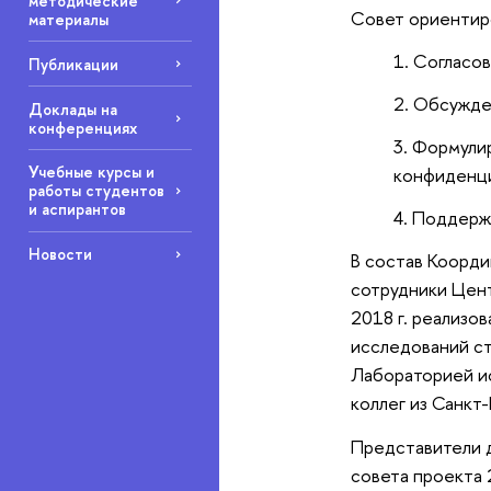
методические
Совет ориентир
материалы
Согласов
Публикации
Обсужден
Доклады на
конференциях
Формулир
Учебные курсы и
конфиденци
работы студентов
и аспирантов
Поддержк
Новости
В состав Коорди
сотрудники Цен
2018 г. реализ
исследований с
Лабораторией ис
коллег из Санкт
Представители д
совета проекта 