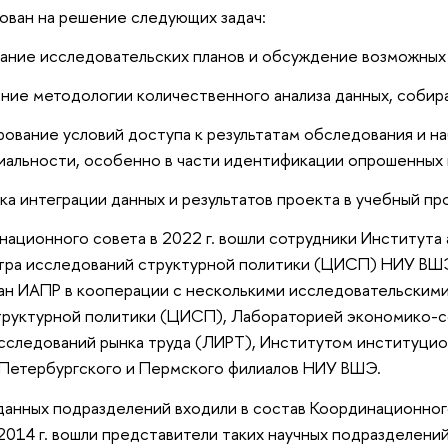
ован на решение следующих задач:
ание исследовательских планов и обсуждение возможных 
ие методологии количественного анализа данных, собира
ование условий доступа к результатам обследования и н
альности, особенно в части идентификации опрошенных 
а интеграции данных и результатов проекта в учебный пр
национного совета в 2022 г. вошли сотрудники Института
тра исследований структурной политики (ЦИСП) НИУ ВШЭ,
ован ИАПР в кооперации с несколькими исследовательски
труктурной политики (ЦИСП), Лабораторией экономико-
следований рынка труда (ЛИРТ), Институтом институцион
-Петербургского и Пермского филиалов НИУ ВШЭ.
анных подразделений входили в состав Координационного
2014 г. вошли представители таких научных подразделен