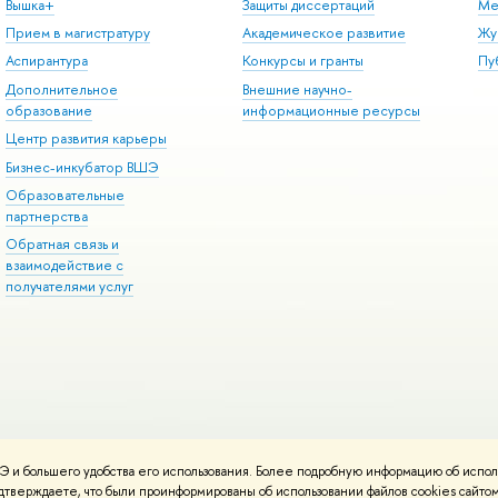
Вышка+
Защиты диссертаций
Ме
Прием в магистратуру
Академическое развитие
Жу
Аспирантура
Конкурсы и гранты
Пу
Дополнительное
Внешние научно-
образование
информационные ресурсы
Центр развития карьеры
Бизнес-инкубатор ВШЭ
Образовательные
партнерства
Обратная связь и
взаимодействие с
получателями услуг
 и большего удобства его использования. Более подробную информацию об испол
онтакты
Условия использования материалов
Политика конфиденциальност
подтверждаете, что были проинформированы об использовании файлов cookies сай
ботаны в
Школе дизайна НИУ ВШЭ