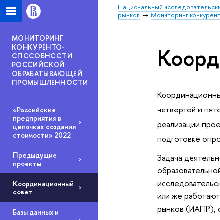
Национальный исследовательски
рынков
Мониторинг конкурен
МОНИТОРИНГ
КОНКУРЕНТО-
Коорд
СПОСОБНОСТИ
РОССИЙСКОЙ
ОБРАБАТЫВАЮЩЕЙ
ПРОМЫШЛЕННОСТИ
Координационный
четвертой и пят
«Российские
предприятия в
реализации прое
цепочках создания
стоимости» 2022
подготовке опро
Предыдущие
Задача деятельн
проекты
образовательной
исследовательск
Координационный
совет
или же работают
рынков (ИАПР), 
Базы данных и