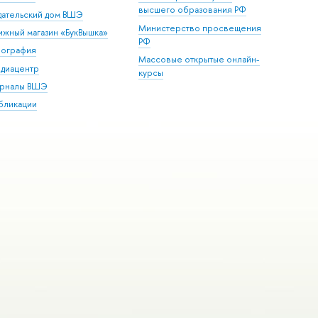
высшего образования РФ
дательский дом ВШЭ
Министерство просвещения
ижный магазин «БукВышка»
РФ
пография
Массовые открытые онлайн-
диацентр
курсы
рналы ВШЭ
бликации