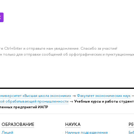
е Ctrl+Enter и отправьте нам уведомление. Спасибо за участие!
н только для отправки сообщений об орфографических и пунктуационных
университет «Высшая школа экономики»
→
Факультет экономических наук
кой обрабатывающей промышленности
→
Учебные курсы и работы студент
ленных предприятий ИАПР
ОБРАЗОВАНИЕ
НАУКА
Р
Лицей
Научные подразделения
Би