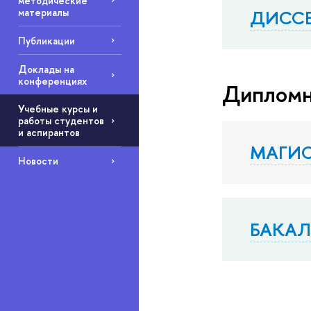
методические
ДИССЕ
материалы
Публикации
Доклады на
конференциях
Дипломн
Учебные курсы и
работы студентов
и аспирантов
МАГИС
Новости
БАКАЛ