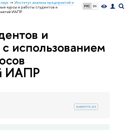
 наук
Институт анализа предприятий и
РУС
EN
ые курсы и работы студентов и
риятий ИАПР
дентов и
 с использованием
осов
й ИАПР
развернуть все