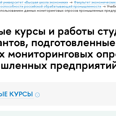
й университет «Высшая школа экономики»
Факультет экономических
тоспособности российской обрабатывающей промышленности
Учебн
использованием данных мониторинговых опросов промышленных предп
ые курсы и работы сту
антов, подготовленные
х мониторинговых опр
шленных предприяти
ЫЕ КУРСЫ