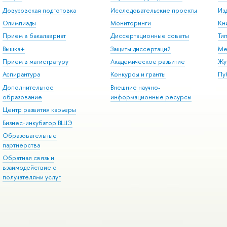
Довузовская подготовка
Исследовательские проекты
Из
Олимпиады
Мониторинги
Кн
Прием в бакалавриат
Диссертационные советы
Ти
Вышка+
Защиты диссертаций
Ме
Прием в магистратуру
Академическое развитие
Жу
Аспирантура
Конкурсы и гранты
Пу
Дополнительное
Внешние научно-
образование
информационные ресурсы
Центр развития карьеры
Бизнес-инкубатор ВШЭ
Образовательные
партнерства
Обратная связь и
взаимодействие с
получателями услуг