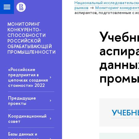
Национальный исследовательски
рынков
Мониторинг конкурен
аспирантов, подготовленные с 
МОНИТОРИНГ
КОНКУРЕНТО-
Учебн
СПОСОБНОСТИ
РОССИЙСКОЙ
аспир
ОБРАБАТЫВАЮЩЕЙ
ПРОМЫШЛЕННОСТИ
данны
«Российские
промы
предприятия в
цепочках создания
стоимости» 2022
Предыдущие
проекты
УЧЕБН
Координационный
совет
Базы данных и