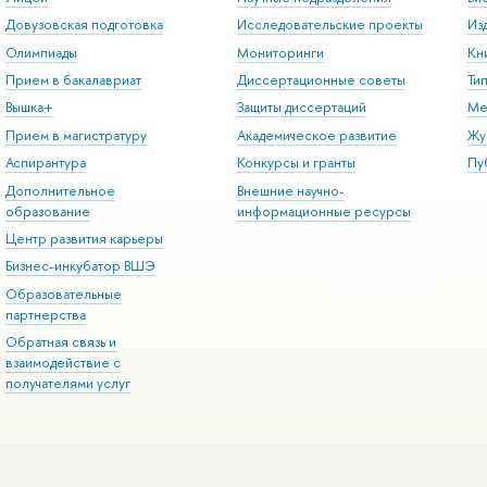
Довузовская подготовка
Исследовательские проекты
Из
Олимпиады
Мониторинги
Кн
Прием в бакалавриат
Диссертационные советы
Ти
Вышка+
Защиты диссертаций
Ме
Прием в магистратуру
Академическое развитие
Жу
Аспирантура
Конкурсы и гранты
Пу
Дополнительное
Внешние научно-
образование
информационные ресурсы
Центр развития карьеры
Бизнес-инкубатор ВШЭ
Образовательные
партнерства
Обратная связь и
взаимодействие с
получателями услуг