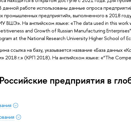
оса находится в открытом доступе с 2021 года. Для публ
«В данной работе использованы данные опроса предприят
х промышленных предприятий», выполненного в 2018 год
 ВШЭ». На английском языке: «The data used in this work was
etitiveness and Growth of Russian Manufacturing Enterprises
ogram at the National Research University Higher School of 
дима ссылка на базу, указывается название «База данных 
2018 г.» (КРП 2018). На английском языке: «“The Competit
Российские предприятия в гло
вания
ования