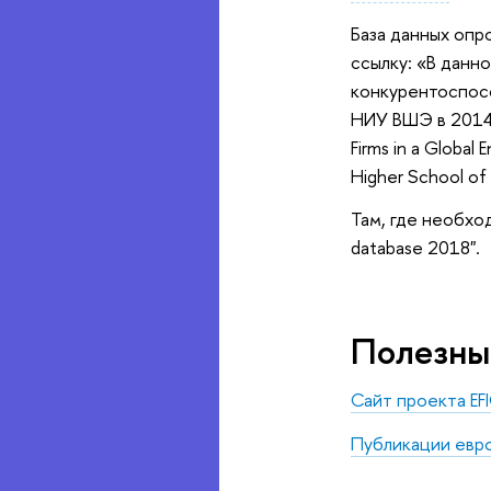
База данных опр
ссылку: «В данн
конкурентоспос
НИУ ВШЭ в 2014 го
Firms in a Global
Higher School of
Там, где необход
database 2018".
Полезны
Сайт проекта EF
Публикации евро