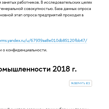
и занятых работников. В исследовательских целях
 генеральной совокупностью. База данных опроса
овной этап опроса предприятий проходил в
forms.yandex.ru/u/67939aa8e010db85120fbb47/
и о конфиденциальности.
омышленности 2018 г.
развернуть все