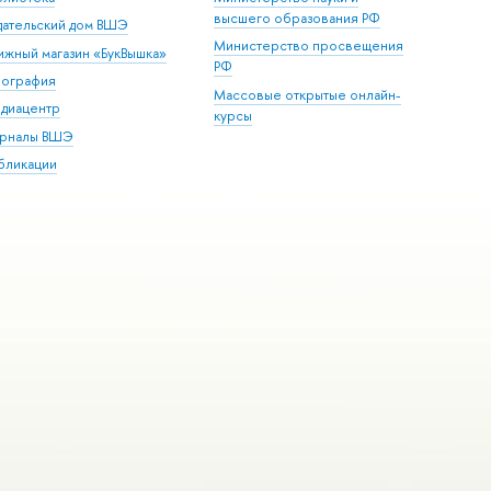
высшего образования РФ
дательский дом ВШЭ
Министерство просвещения
ижный магазин «БукВышка»
РФ
пография
Массовые открытые онлайн-
диацентр
курсы
рналы ВШЭ
бликации