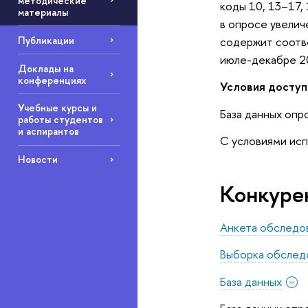
методические
коды 10, 13–17,
материалы
в опросе увелич
содержит соотв
Публикации
июле-декабре 2
Доклады на
конференциях
Условия доступ
Учебные курсы и
База данных опр
работы студентов
и аспирантов
С условиями исп
Новости
Конкуре
Анкета обследо
Выборка обслед
База данных