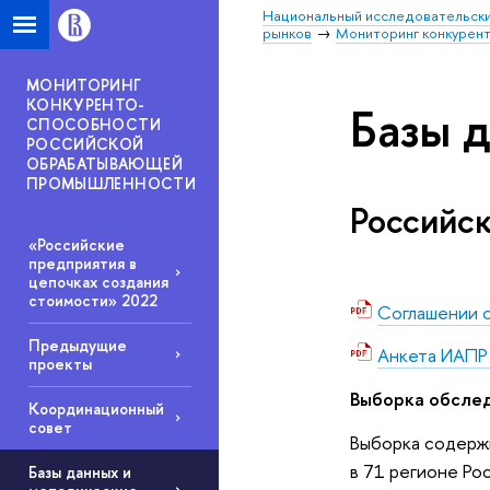
Национальный исследовательски
рынков
Мониторинг конкурен
МОНИТОРИНГ
КОНКУРЕНТО-
Базы 
СПОСОБНОСТИ
РОССИЙСКОЙ
ОБРАБАТЫВАЮЩЕЙ
ПРОМЫШЛЕННОСТИ
Российск
«Российские
предприятия в
цепочках создания
стоимости» 2022
Соглашении 
Предыдущие
Анкета ИАПР
проекты
Выборка обсле
Координационный
совет
Выборка содерж
в 71 регионе Р
Базы данных и