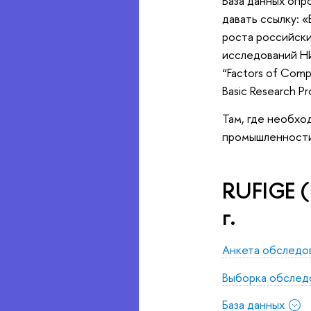
База данных опр
давать ссылку: 
роста российски
исследований НИУ
“Factors of Comp
Basic Research Pr
Там, где необхо
промышленности» 
RUFIGE (
г.
Анкета обследо
Выборка обслед
База данных