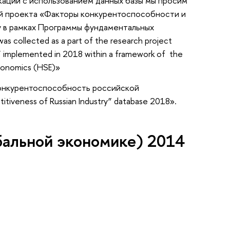
икаций с использованием данных базы мы просим
ий проекта «Факторы конкурентоспособности и
у в рамках Программы фундаментальных
 collected as a part of the research project
” implemented in 2018 within a framework of the
Economics (HSE)»
«Конкурентоспособность российской
iveness of Russian Industry” database 2018».
бальной экономике) 2014