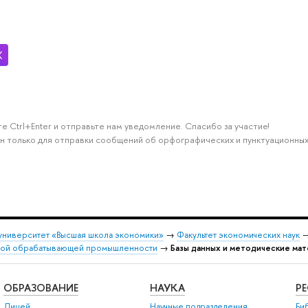
е Ctrl+Enter и отправьте нам уведомление. Спасибо за участие!
н только для отправки сообщений об орфографических и пунктуационных
университет «Высшая школа экономики»
→
Факультет экономических наук
кой обрабатывающей промышленности
→
Базы данных и методические ма
ОБРАЗОВАНИЕ
НАУКА
Р
Лицей
Научные подразделения
Би