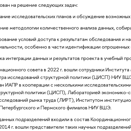
ован на решение следующих задач:
ание исследовательских планов и обсуждение возможных 
ие методологии количественного анализа данных, собира
ование условий доступа к результатам обследования и н
альности, особенно в части идентификации опрошенных 
а интеграции данных и результатов проекта в учебный пр
национного совета в 2022 г. вошли сотрудники Института
тра исследований структурной политики (ЦИСП) НИУ ВШЭ,
ован ИАПР в кооперации с несколькими исследовательски
труктурной политики (ЦИСП), Лабораторией экономико-
следований рынка труда (ЛИРТ), Институтом институцион
-Петербургского и Пермского филиалов НИУ ВШЭ.
анных подразделений входили в состав Координационного
2014 г. вошли представители таких научных подразделен