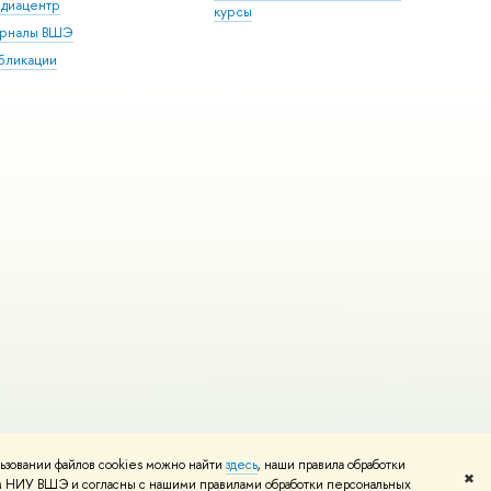
диацентр
курсы
рналы ВШЭ
бликации
ьзовании файлов cookies можно найти
здесь
, наши правила обработки
и
Карта сайта
Редактору
✖
том НИУ ВШЭ и согласны с нашими правилами обработки персональных