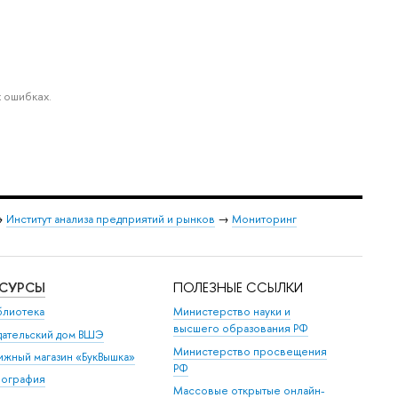
 ошибках.
→
Институт анализа предприятий и рынков
→
Мониторинг
ЕСУРСЫ
ПОЛЕЗНЫЕ ССЫЛКИ
блиотека
Министерство науки и
высшего образования РФ
дательский дом ВШЭ
Министерство просвещения
ижный магазин «БукВышка»
РФ
пография
Массовые открытые онлайн-