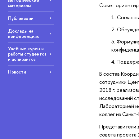
методические
Совет ориентир
материалы
Согласов
Публикации
Обсужден
Доклады на
конференциях
Формулир
Учебные курсы и
конфиденци
работы студентов
и аспирантов
Поддержк
Новости
В состав Коорди
сотрудники Цен
2018 г. реализ
исследований с
Лабораторией ис
коллег из Санкт
Представители д
совета проекта 