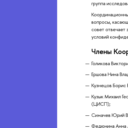
группа исследов
Координационный
вопросы, касающ
совет отвечает 
условий конфид
Члены Коор
Голикова Виктор
Ершова Нина Вла
Кузнецов Борис 
Кузык Михаил Ге
(ЦИСП);
Симачев Юрий В
Федюнина Анна 