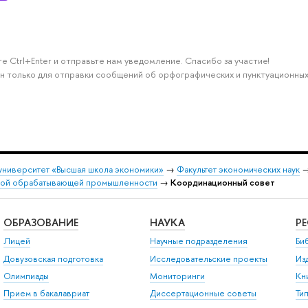
е Ctrl+Enter и отправьте нам уведомление. Спасибо за участие!
н только для отправки сообщений об орфографических и пунктуационных
университет «Высшая школа экономики»
→
Факультет экономических наук
кой обрабатывающей промышленности
→
Координационный совет
ОБРАЗОВАНИЕ
НАУКА
Р
Лицей
Научные подразделения
Би
Довузовская подготовка
Исследовательские проекты
Из
Олимпиады
Мониторинги
Кн
Прием в бакалавриат
Диссертационные советы
Ти