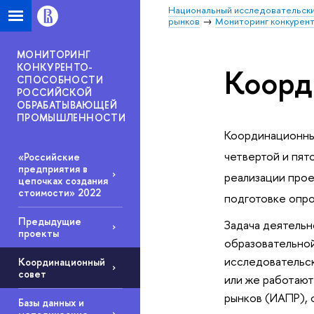
Национальный исследовательски
рынков
Мониторинг конкурен
МОНИТОРИНГ
КОНКУРЕНТО-
Коорд
СПОСОБНОСТИ
РОССИЙСКОЙ
ОБРАБАТЫВАЮЩЕЙ
ПРОМЫШЛЕННОСТИ
Координационный
четвертой и пят
«Российские
предприятия в
реализации прое
цепочках создания
стоимости» 2022
подготовке опро
Предыдущие
Задача деятельн
проекты
образовательной
исследовательск
Координационный
совет
или же работают
рынков (ИАПР), 
Базы данных и