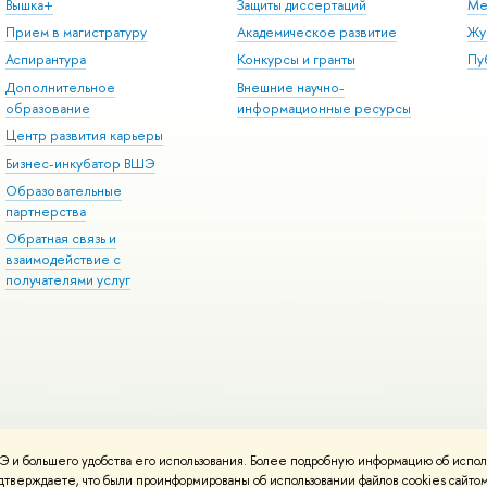
Вышка+
Защиты диссертаций
Ме
Прием в магистратуру
Академическое развитие
Жу
Аспирантура
Конкурсы и гранты
Пу
Дополнительное
Внешние научно-
образование
информационные ресурсы
Центр развития карьеры
Бизнес-инкубатор ВШЭ
Образовательные
партнерства
Обратная связь и
взаимодействие с
получателями услуг
 и большего удобства его использования. Более подробную информацию об испол
онтакты
Условия использования материалов
Политика конфиденциальност
подтверждаете, что были проинформированы об использовании файлов cookies сай
ботаны в
Школе дизайна НИУ ВШЭ