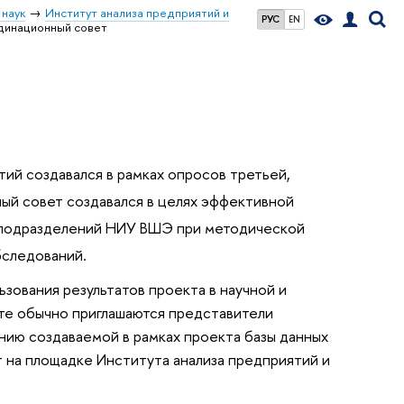
 наук
Институт анализа предприятий и
РУС
EN
динационный совет
й создавался в рамках опросов третьей,
ный совет создавался в целях эффективной
х подразделений НИУ ВШЭ при методической
бследований.
зования результатов проекта в научной и
ете обычно приглашаются представители
нию создаваемой в рамках проекта базы данных
т на площадке Института анализа предприятий и