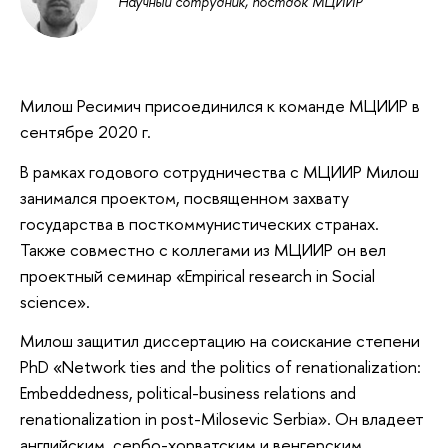
Научный сотрудник, постдок МЦИИР
Милош Ресимич присоединился к команде МЦИИР в
сентябре 2020 г.
В рамках годового сотрудничества с МЦИИР Милош
занимался проектом, посвященном захвату
государства в посткоммунистических странах.
Также совместно с коллегами из МЦИИР он вел
проектный семинар «Empirical research in Social
science».
Милош защитил диссертацию на соискание степени
PhD «Network ties and the politics of renationalization:
Embeddedness, political-business relations and
renationalization in post-Milosevic Serbia». Он владеет
английским, сербо-хорватским и венгерским