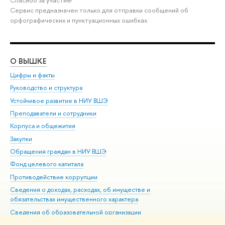
Сервис предназначен только для отправки сообщений об
орфографических и пунктуационных ошибках.
О ВЫШКЕ
ОБ
Цифры и факты
Ли
Руководство и структура
Дов
Устойчивое развитие в НИУ ВШЭ
Ол
Преподаватели и сотрудники
При
Корпуса и общежития
Вы
Закупки
При
Обращения граждан в НИУ ВШЭ
Ас
Фонд целевого капитала
До
Противодействие коррупции
Цен
Сведения о доходах, расходах, об имуществе и
Би
обязательствах имущественного характера
Об
Сведения об образовательной организации
Обр
Людям с ограниченными возможностями здоровья