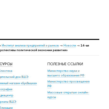
→
Институт анализа предприятий и рынков
→
Новости
→
14-ая
спективы политической экономии развития»
ЕСУРСЫ
ПОЛЕЗНЫЕ ССЫЛКИ
блиотека
Министерство науки и
высшего образования РФ
дательский дом ВШЭ
Министерство просвещения
ижный магазин «БукВышка»
РФ
пография
Массовые открытые онлайн-
диацентр
курсы
рналы ВШЭ
бликации