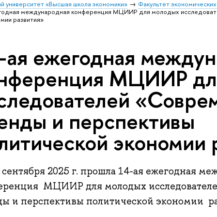
й университет «Высшая школа экономики»
Факультет экономических
егодная международная конференция МЦИИР для молодых исследоват
мии развития»
-ая ежегодная между
нференция МЦИИР дл
следователей «Совре
енды и перспективы
литической экономии 
 сентября 2025 г. прошла 14-ая ежегодная м
еренция МЦИИР для молодых исследовател
ды и перспективы политической экономии р