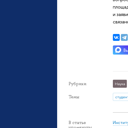
площад
и заяв
связан
Рубрики
Наука
Темы
студен
Инстит
В статье
упомянуты