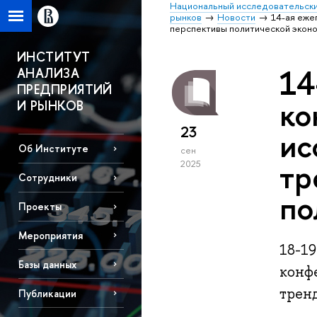
Национальный исследовательски
рынков
Новости
14-ая еж
перспективы политической эконо
ИНСТИТУТ
14
АНАЛИЗА
ПРЕДПРИЯТИЙ
ко
И РЫНКОВ
23
ис
Об Институте
сен
тр
2025
Сотрудники
по
Проекты
Мероприятия
18-19
Базы данных
конф
трен
Публикации