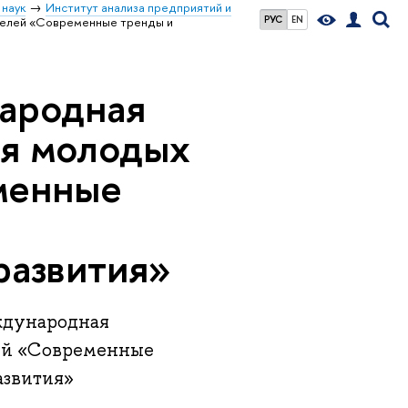
 наук
Институт анализа предприятий и
РУС
EN
елей «Современные тренды и
народная
я молодых
менные
развития»
еждународная
ей «Современные
азвития»