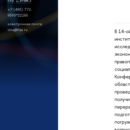
стр. 1, этаж 3
+7 (495) 772-
9590*22166
электронная почта:
iims@hse.ru
В 14-
инстит
исслед
эконом
правоп
социал
Конфер
област
провед
получи
перера
подгот
погруж
вопрос