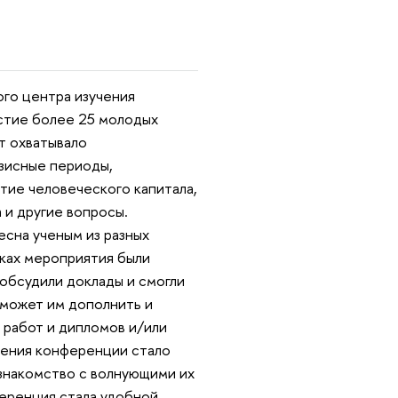
го центра изучения
астие более 25 молодых
т охватывало
изисные периоды,
тие человеческого капитала,
 и другие вопросы.
сна ученым из разных
мках мероприятия были
 обсудили доклады и смогли
оможет им дополнить и
 работ и дипломов и/или
едения конференции стало
 знакомство с волнующими их
еренция стала удобной