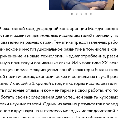
ой ежегодной международной конференции Международно
утов и развития для молодых исследователей приняли уч
ователей из разных стран. Тематика представленных рабо
ическое и институциональное развитие в том числе в кр
рименение и новые технологии, медиапотребление, разви
ьную политику и социальные связи, ИИ в политике XXI века
енция носила междисциплинарный характер и была интере
ей политических, экономических и социальных наук. В ра
ены 7 сессий и 1 круглый стол, на которых исследователи
ть полезные отзывы и комментарии на свои работы, что п
ботать свои исследования для успешной защиты курсовых
овки научных статей. Одним из важных результатов пров
ение в круг научных интересов молодых исследователей,
ами через представленные доклады. Таким образом, конф