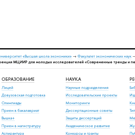
университет «Высшая школа экономики»
→
Факультет экономических наук
ренция МЦИИР для молодых исследователей «Современные тренды и пер
ОБРАЗОВАНИЕ
НАУКА
Р
Лицей
Научные подразделения
Би
Довузовская подготовка
Исследовательские проекты
Из
Олимпиады
Мониторинги
Кн
Прием в бакалавриат
Диссертационные советы
Ти
Вышка+
Защиты диссертаций
Ме
Прием в магистратуру
Академическое развитие
Жу
Аспирантура
Конкурсы и гранты
Пу