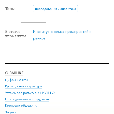
Темы
исследования и аналитика
Институт анализа предприятий и
В статье
упомянуты
рынков
О ВЫШКЕ
ОБ
Цифры и факты
Ли
Руководство и структура
Дов
Устойчивое развитие в НИУ ВШЭ
Ол
Преподаватели и сотрудники
При
Корпуса и общежития
Вы
Закупки
При