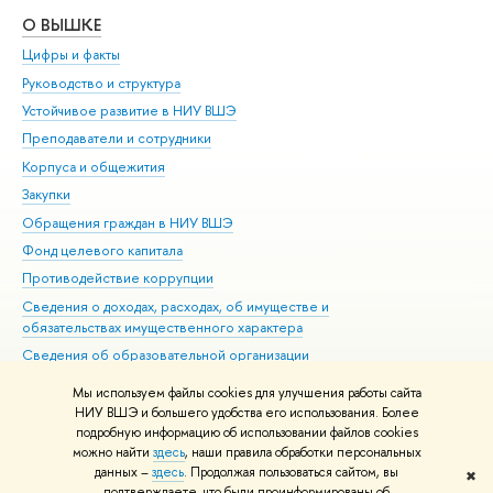
О ВЫШКЕ
ОБ
Цифры и факты
Ли
Руководство и структура
Дов
Устойчивое развитие в НИУ ВШЭ
Ол
Преподаватели и сотрудники
При
Корпуса и общежития
Вы
Закупки
При
Обращения граждан в НИУ ВШЭ
Ас
Фонд целевого капитала
До
Противодействие коррупции
Цен
Сведения о доходах, расходах, об имуществе и
Би
обязательствах имущественного характера
Об
Сведения об образовательной организации
Обр
Людям с ограниченными возможностями здоровья
Мы используем файлы cookies для улучшения работы сайта
Единая платежная страница
НИУ ВШЭ и большего удобства его использования. Более
подробную информацию об использовании файлов cookies
Работа в Вышке
можно найти
здесь
, наши правила обработки персональных
данных –
здесь
. Продолжая пользоваться сайтом, вы
✖
Редактору
подтверждаете, что были проинформированы об