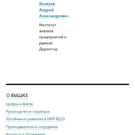
Яковлев
Андрей
Александрович
Институт
анализа
предприятий и
рынков:
Директор
О ВЫШКЕ
ОБ
Цифры и факты
Ли
Руководство и структура
Дов
Устойчивое развитие в НИУ ВШЭ
Ол
Преподаватели и сотрудники
При
Корпуса и общежития
Вы