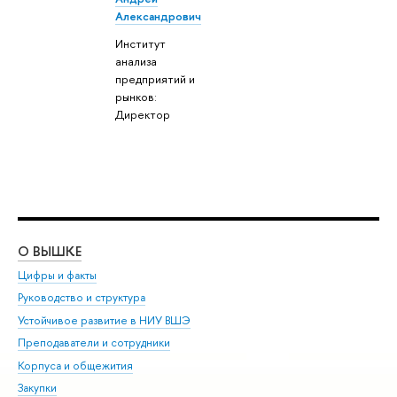
Александрович
Институт
анализа
предприятий и
рынков:
Директор
О ВЫШКЕ
ОБ
Цифры и факты
Ли
Руководство и структура
Дов
Устойчивое развитие в НИУ ВШЭ
Ол
Преподаватели и сотрудники
При
Корпуса и общежития
Вы
Закупки
При