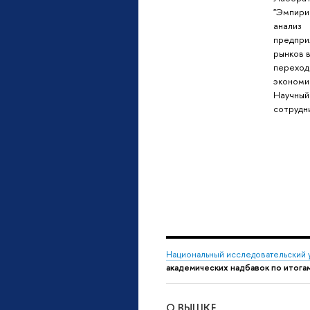
"Эмпири
анализ
предпри
рынков 
переход
экономи
Научный
сотрудн
Национальный исследовательский 
академических надбавок по итогам
О ВЫШКЕ