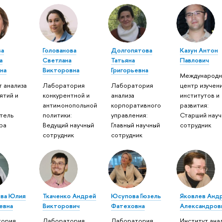
ва
Голованова
Долгопятова
Казун Антон
а
Светлана
Татьяна
Павлович
на
Викторовна
Григорьевна
Международн
т анализа
Лаборатория
Лаборатория
центр изучен
ятий и
конкурентной и
анализа
институтов и
антимонопольной
корпоративного
развития:
тель
политики:
управления:
Старший науч
ра
Ведущий научный
Главный научный
сотрудник
сотрудник
сотрудник
ва Юлия
Ткаченко Андрей
Юсупова Гюзель
Яковлев Анд
евна
Викторович
Фатеховна
Александров
тория
Лаборатория
Лаборатория
Институт ана