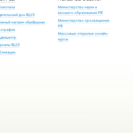
блиотека
Министерство науки и
высшего образования РФ
дательский дом ВШЭ
Министерство просвещения
ижный магазин «БукВышка»
РФ
пография
Массовые открытые онлайн-
диацентр
курсы
рналы ВШЭ
бликации