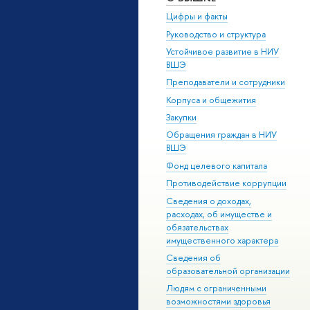
Цифры и факты
Руководство и структура
Устойчивое развитие в НИУ
ВШЭ
Преподаватели и сотрудники
Корпуса и общежития
Закупки
Обращения граждан в НИУ
ВШЭ
Фонд целевого капитала
Противодействие коррупции
Сведения о доходах,
расходах, об имуществе и
обязательствах
имущественного характера
Сведения об
образовательной организации
Людям с ограниченными
возможностями здоровья