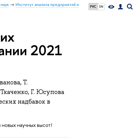
 наук
Институт анализа предприятий и
РУС
EN
ких
пании 2021
анова, Т.
 Ткаченко, Г. Юсупова
еских надбавок в
 новых научных высот!