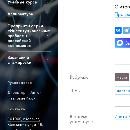
Учебные курсы
С итог
Прогр
Аспирантура
Препринты серии
«Институциональные
проблемы
российской
экономики»
Вакансии и
стажировки
Рубрики
Наука
Руководство
Темы
достиж
Директор —
Антон
Павлович Казун
Контакты
Инстит
В статье
101000, г. Москва,
упомянуты
Мясницкая ул., д. 18,