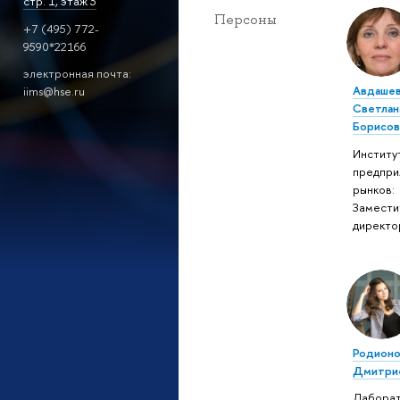
стр. 1, этаж 3
Персоны
+7 (495) 772-
9590*22166
электронная почта:
Авдаше
iims@hse.ru
Светлан
Борисов
Институ
предпри
рынков:
Замести
директо
Родионо
Дмитри
Лабора