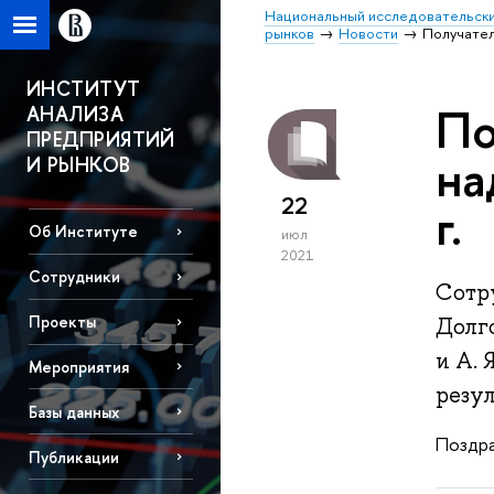
Национальный исследовательски
рынков
Новости
Получател
ИНСТИТУТ
По
АНАЛИЗА
ПРЕДПРИЯТИЙ
на
И РЫНКОВ
22
г.
Об Институте
июл
2021
Сотрудники
Сотр
Проекты
Долго
и А. 
Мероприятия
резул
Базы данных
Поздра
Публикации