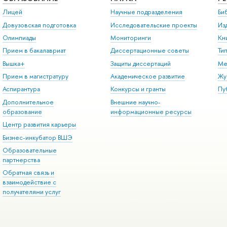
Лицей
Научные подразделения
Би
Довузовская подготовка
Исследовательские проекты
Из
Олимпиады
Мониторинги
Кн
Прием в бакалавриат
Диссертационные советы
Ти
Вышка+
Защиты диссертаций
Ме
Прием в магистратуру
Академическое развитие
Жу
Аспирантура
Конкурсы и гранты
Пу
Дополнительное
Внешние научно-
образование
информационные ресурсы
Центр развития карьеры
Бизнес-инкубатор ВШЭ
Образовательные
партнерства
Обратная связь и
взаимодействие с
получателями услуг