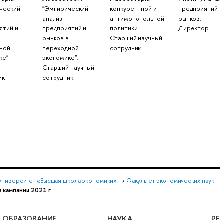
ческий
"Эмпирический
конкурентной и
предприятий 
анализ
антимонопольной
рынков:
ятий и
предприятий и
политики:
Директор
в
рынков в
Старший научный
ной
переходной
сотрудник
ке":
экономике":
Старший научный
ик
сотрудник
университет «Высшая школа экономики»
→
Факультет экономических наук
 кампании 2021 г.
ОБРАЗОВАНИЕ
НАУКА
Р