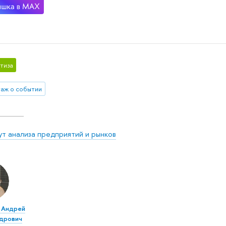
тиза
аж о событии
ут анализа предприятий и рынков
 Андрей
дрович