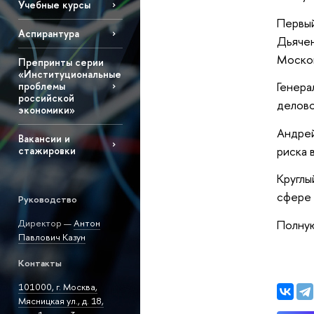
Учебные курсы
Первый
Аспирантура
Дьячен
Москов
Препринты серии
«Институциональные
Генера
проблемы
российской
делово
экономики»
Андрей
Вакансии и
риска 
стажировки
Круглы
сфере 
Руководство
Полную
Директор —
Антон
Павлович Казун
Контакты
101000, г. Москва,
Мясницкая ул., д. 18,