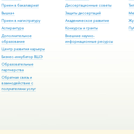
Прием в бакалавриат
Диссертационные советы
Ти
Вышка+
Защиты диссертаций
Ме
Прием в магистратуру
Академическое развитие
Жу
Аспирантура
Конкурсы и гранты
Пу
Дополнительное
Внешние научно-
образование
информационные ресурсы
Центр развития карьеры
Бизнес-инкубатор ВШЭ
Образовательные
партнерства
Обратная связь и
взаимодействие с
получателями услуг