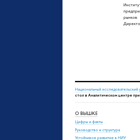
Институ
предпри
рынков:
Директ
Национальный исследовательский 
стол в Аналитическом центре пр
О ВЫШКЕ
Цифры и факты
Руководство и структура
Устойчивое развитие в НИУ