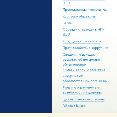
ВШЭ
Преподаватели и сотрудники
Корпуса и общежития
Закупки
Обращения граждан в НИУ
ВШЭ
Фонд целевого капитала
Противодействие коррупции
Сведения о доходах,
расходах, об имуществе и
обязательствах
имущественного характера
Сведения об
образовательной организации
Людям с ограниченными
возможностями здоровья
Единая платежная страница
Работа в Вышке