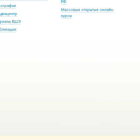
РФ
пография
Массовые открытые онлайн-
диацентр
курсы
рналы ВШЭ
бликации