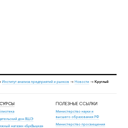
→
Институт анализа предприятий и рынков
→
Новости
→
Круглый
ЕСУРСЫ
ПОЛЕЗНЫЕ ССЫЛКИ
блиотека
Министерство науки и
высшего образования РФ
дательский дом ВШЭ
Министерство просвещения
ижный магазин «БукВышка»