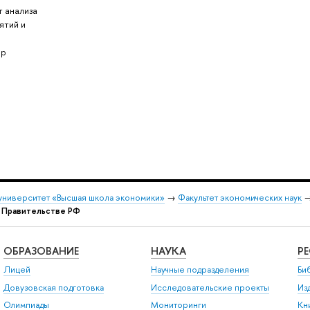
т анализа
ятий и
ор
университет «Высшая школа экономики»
→
Факультет экономических наук
и Правительстве РФ
ОБРАЗОВАНИЕ
НАУКА
Р
Лицей
Научные подразделения
Би
Довузовская подготовка
Исследовательские проекты
Из
Олимпиады
Мониторинги
Кн