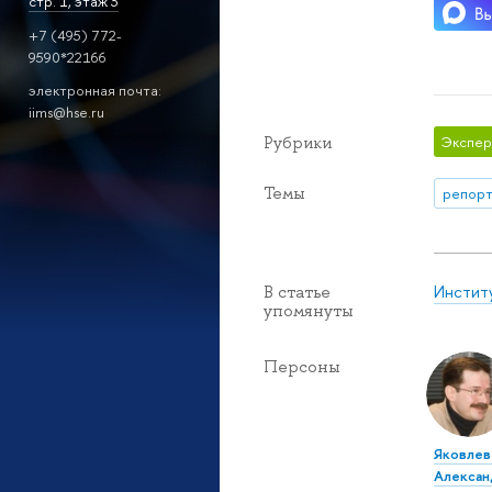
стр. 1, этаж 3
+7 (495) 772-
9590*22166
электронная почта:
iims@hse.ru
Рубрики
Экспер
Темы
репорт
Инстит
В статье
упомянуты
Персоны
Яковлев
Алексан