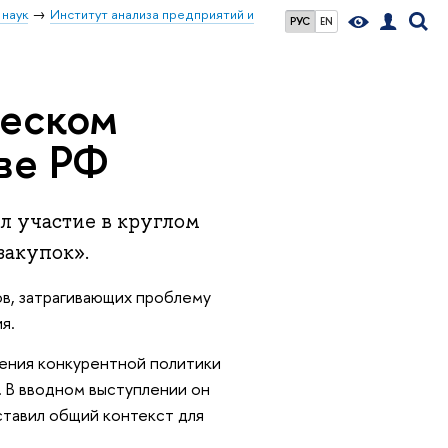
 наук
Институт анализа предприятий и
РУС
EN
ческом
ве РФ
л участие в круглом
закупок».
в, затрагивающих проблему
ия.
ления конкурентной политики
. В вводном выступлении он
ставил общий контекст для