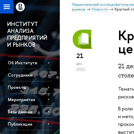
Национальный исследовательски
рынков
Новости
Круглый с
ИНСТИТУТ
Кр
АНАЛИЗА
ПРЕДПРИЯТИЙ
це
И РЫНКОВ
21
Об Институте
дек
21 д
2021
столе
Сотрудники
Проекты
Темати
рисков
Мероприятия
В роли
Базы данных
и мето
проком
Публикации
выступ