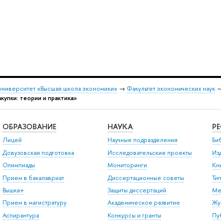
университет «Высшая школа экономики»
→
Факультет экономических наук
купки: теории и практика»
ОБРАЗОВАНИЕ
НАУКА
Р
Лицей
Научные подразделения
Би
Довузовская подготовка
Исследовательские проекты
Из
Олимпиады
Мониторинги
Кн
Прием в бакалавриат
Диссертационные советы
Ти
Вышка+
Защиты диссертаций
Ме
Прием в магистратуру
Академическое развитие
Жу
Аспирантура
Конкурсы и гранты
Пу