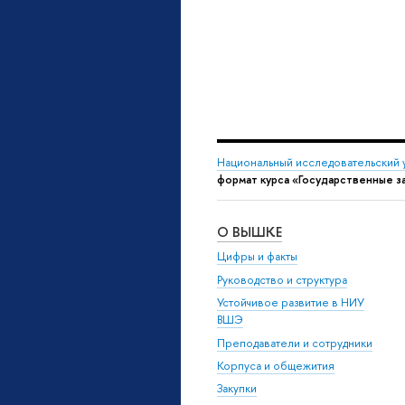
Национальный исследовательский 
формат курса «Государственные за
О ВЫШКЕ
Цифры и факты
Руководство и структура
Устойчивое развитие в НИУ
ВШЭ
Преподаватели и сотрудники
Корпуса и общежития
Закупки