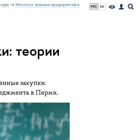
 наук
Институт анализа предприятий и
РУС
EN
и: теории
енные закупки:
неджмента в Перми.