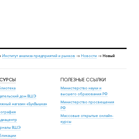
→
Институт анализа предприятий и рынков
→
Новости
→
Новый
ЕСУРСЫ
ПОЛЕЗНЫЕ ССЫЛКИ
блиотека
Министерство науки и
высшего образования РФ
дательский дом ВШЭ
Министерство просвещения
ижный магазин «БукВышка»
РФ
пография
Массовые открытые онлайн-
диацентр
курсы
рналы ВШЭ
бликации