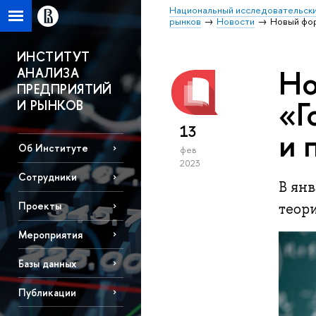
Национальный исследовательски
рынков
Новости
Новый фор
ИНСТИТУТ
Но
АНАЛИЗА
ПРЕДПРИЯТИЙ
«Г
И РЫНКОВ
13
и 
Об Институте
фев
2023
Сотрудники
В ян
Проекты
теор
Мероприятия
Базы данных
Публикации