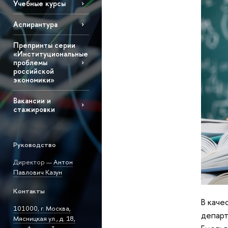
Учебные курсы
Аспирантура
Препринты серии
«Институциональные
проблемы
российской
экономики»
Вакансии и
стажировки
Руководство
Директор —
Антон
Павлович Казун
Контакты
В каче
101000, г. Москва,
департ
Мясницкая ул., д. 18,