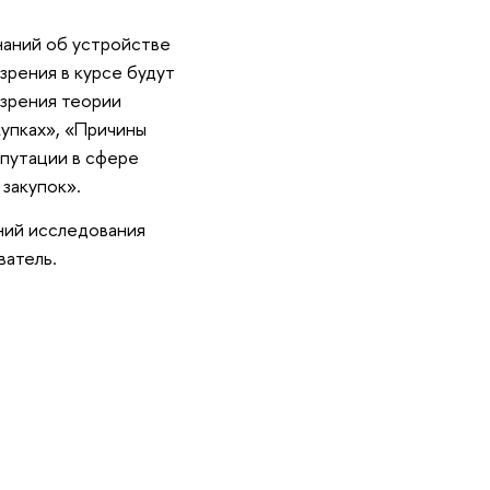
знаний об устройстве
зрения в курсе будут
 зрения теории
купках», «Причины
епутации в сфере
закупок».
ний исследования
ватель.