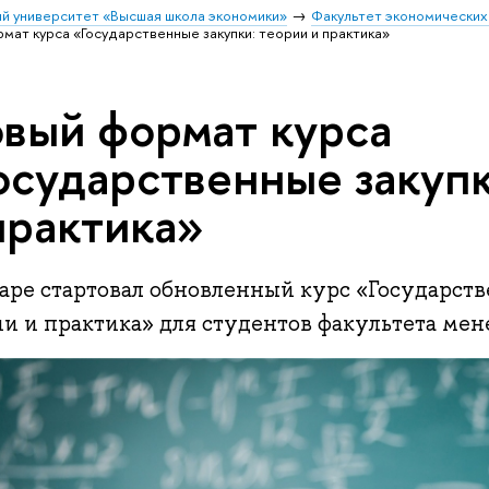
й университет «Высшая школа экономики»
Факультет экономических
мат курса «Государственные закупки: теории и практика»
вый формат курса
осударственные закупк
практика»
варе стартовал обновленный курс «Государств
ии и практика» для студентов факультета ме