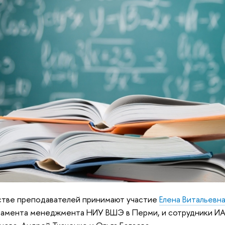
стве преподавателей принимают участие
Елена Витальевн
амента менеджмента НИУ ВШЭ в Перми, и сотрудники И