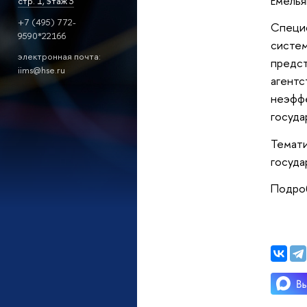
Емелья
стр. 1, этаж 3
+7 (495) 772-
Специф
9590*22166
систем
электронная почта:
предст
iims@hse.ru
агентс
неэффе
госуда
Темати
госуда
Подро