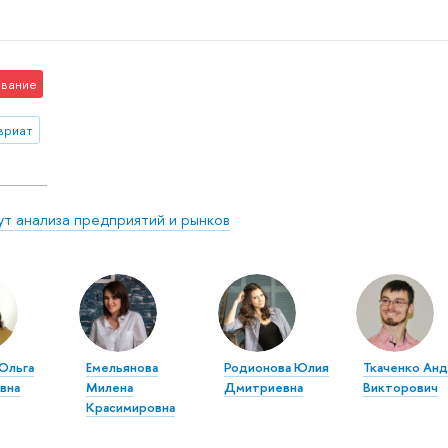
вание
вриат
ут анализа предприятий и рынков
 Ольга
Емельянова
Родионова Юлия
Ткаченко Ан
вна
Милена
Дмитриевна
Викторович
Красимировна