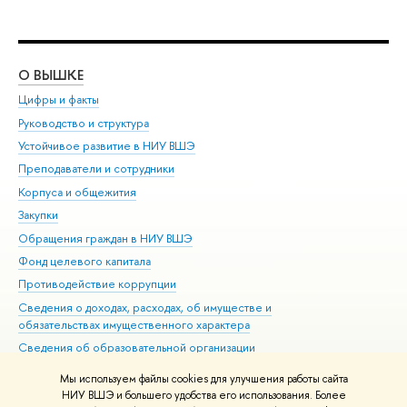
О ВЫШКЕ
ОБ
Цифры и факты
Ли
Руководство и структура
Дов
Устойчивое развитие в НИУ ВШЭ
Ол
Преподаватели и сотрудники
При
Корпуса и общежития
Вы
Закупки
При
Обращения граждан в НИУ ВШЭ
Ас
Фонд целевого капитала
До
Противодействие коррупции
Цен
Сведения о доходах, расходах, об имуществе и
Би
обязательствах имущественного характера
Об
Сведения об образовательной организации
Обр
Людям с ограниченными возможностями здоровья
Мы используем файлы cookies для улучшения работы сайта
Единая платежная страница
НИУ ВШЭ и большего удобства его использования. Более