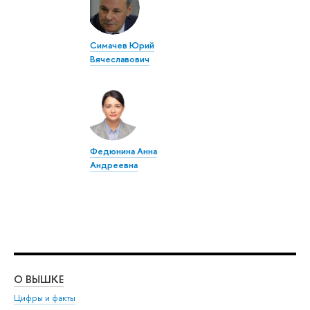
Симачев Юрий
Вячеславович
Федюнина Анна
Андреевна
О ВЫШКЕ
ОБ
Цифры и факты
Ли