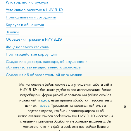
Руководство и структура
Дов
Устойчивое развитие в НИУ ВШЭ
Ол
Преподаватели и сотрудники
При
Корпуса и общежития
Вы
Закупки
При
Обращения граждан в НИУ ВШЭ
Ас
Фонд целевого капитала
До
Противодействие коррупции
Цен
Сведения о доходах, расходах, об имуществе и
Би
обязательствах имущественного характера
Об
Сведения об образовательной организации
Обр
Людям с ограниченными возможностями здоровья
Мы используем файлы cookies для улучшения работы сайта
Единая платежная страница
НИУ ВШЭ и большего удобства его использования. Более
подробную информацию об использовании файлов cookies
Работа в Вышке
можно найти
здесь
, наши правила обработки персональных
данных –
здесь
. Продолжая пользоваться сайтом, вы
✖
Редактору
подтверждаете, что были проинформированы об
© НИУ ВШЭ 1993–2026
Адреса и контакты
Условия использования
использовании файлов cookies сайтом НИУ ВШЭ и согласны
с нашими правилами обработки персональных данных. Вы
материалов
Политика конфиденциальности
Карта сайта
можете отключить файлы cookies в настройках Вашего
Шрифты HSE Sans и HSE Slab разработаны в
Школе дизайна НИУ ВШЭ