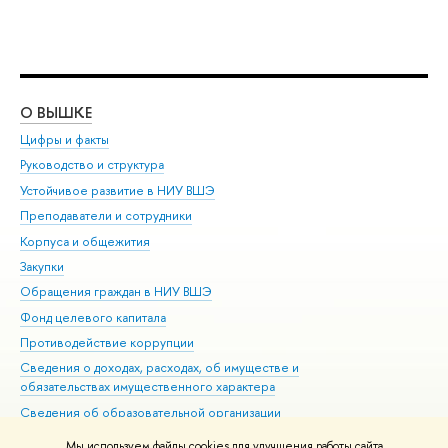
О ВЫШКЕ
ОБ
Цифры и факты
Ли
Руководство и структура
Дов
Устойчивое развитие в НИУ ВШЭ
Ол
Преподаватели и сотрудники
При
Корпуса и общежития
Вы
Закупки
При
Обращения граждан в НИУ ВШЭ
Ас
Фонд целевого капитала
До
Противодействие коррупции
Цен
Сведения о доходах, расходах, об имуществе и
Би
обязательствах имущественного характера
Об
Сведения об образовательной организации
Обр
Людям с ограниченными возможностями здоровья
Мы используем файлы cookies для улучшения работы сайта