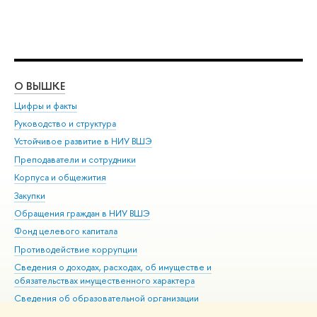
О ВЫШКЕ
ОБ
Цифры и факты
Ли
Руководство и структура
Дов
Устойчивое развитие в НИУ ВШЭ
Ол
Преподаватели и сотрудники
При
Корпуса и общежития
Вы
Закупки
При
Обращения граждан в НИУ ВШЭ
Ас
Фонд целевого капитала
До
Противодействие коррупции
Цен
Сведения о доходах, расходах, об имуществе и
Би
обязательствах имущественного характера
Об
Сведения об образовательной организации
Обр
Людям с ограниченными возможностями здоровья