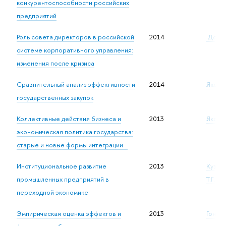
конкурентоспособности российских
предприятий
Роль совета директоров в российской
2014
Долгоп
системе корпоративного управления:
изменения после кризиса
Сравнительный анализ эффективности
2014
Яковле
государственных закупок
Коллективные действия бизнеса и
2013
Яковле
экономическая политика государства:
старые и новые формы интеграции
Институциональное развитие
2013
Кузнец
промышленных предприятий в
Т.Г.
переходной экономике
Эмпирическая оценка эффектов и
2013
Гончар