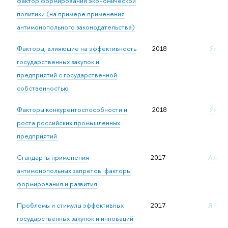
фактор формирования экономической
политики (на примере применения
антимонопольного законодательства)
Факторы, влияющие на эффективность
2018
Яковл
государственных закупок и
предприятий с государственной
собственностью
Факторы конкурентоспособности и
2018
Яковл
роста российских промышленных
предприятий
Стандарты применения
2017
Авдаше
антимонопольных запретов: факторы
формирования и развития
Проблемы и стимулы эффективных
2017
Яковле
государственных закупок и инноваций