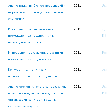
Анализ развития бизнес-ассоциаций и
2011
Яковле
их роль в модернизации российской
экономики
Институциональная эволюция
2011
Долгоп
промышленных предприятий в
Б.В.
переходной экономике
Инновационные факторы в развитии
2011
Гончар
промышленных предприятий
Конкурентная политика и
2011
Авдаше
антимонопольное законодательство
Анализ состояния системы госзакупок
2011
Яковле
в России и подготовка предложений по
И.В.
организации мониторинга цен в
системе госзакупок