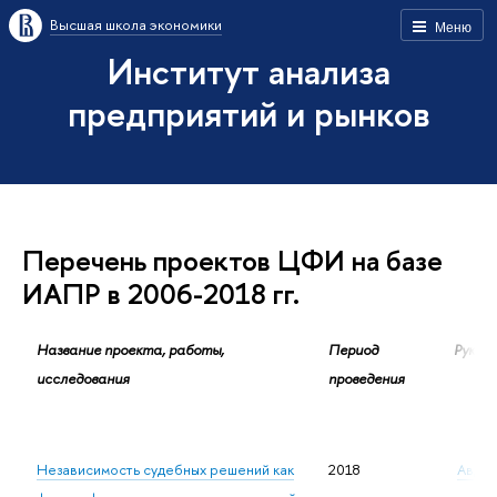
Высшая школа экономики
Меню
Институт анализа
предприятий и рынков
Перечень проектов ЦФИ на базе
ИАПР в 2006-2018 гг.
Название проекта, работы,
Период
Руков
исследования
проведения
Независимость судебных решений как
2018
Авдаш