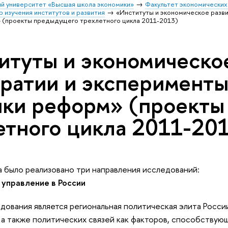
й университет «Высшая школа экономики»
Факультет экономических
изучения институтов и развития
«Институты и экономическое разви
» (проекты предыдущего трехлетного цикла 2011-2013)
итуты и экономическое
ратии и эксперименты 
нки реформ» (проект
етного цикла 2011-20
а было реализовано три направления исследований:
 управление в России
ования является региональная политическая элита России.
г, а также политических связей как факторов, способству