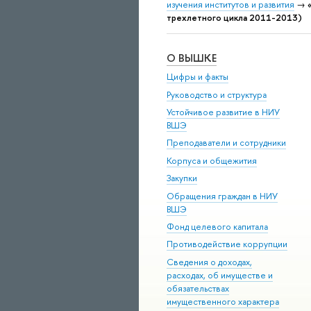
изучения институтов и развития
→
трехлетного цикла 2011-2013)
О ВЫШКЕ
Цифры и факты
Руководство и структура
Устойчивое развитие в НИУ
ВШЭ
Преподаватели и сотрудники
Корпуса и общежития
Закупки
Обращения граждан в НИУ
ВШЭ
Фонд целевого капитала
Противодействие коррупции
Сведения о доходах,
расходах, об имуществе и
обязательствах
имущественного характера