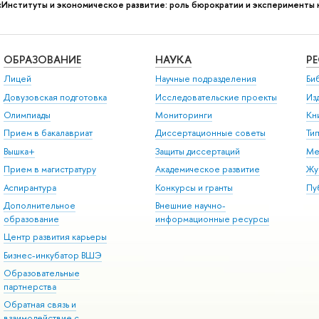
«Институты и экономическое развитие: роль бюрократии и эксперименты 
ОБРАЗОВАНИЕ
НАУКА
Р
Лицей
Научные подразделения
Би
Довузовская подготовка
Исследовательские проекты
Из
Олимпиады
Мониторинги
Кн
Прием в бакалавриат
Диссертационные советы
Ти
Вышка+
Защиты диссертаций
Ме
Прием в магистратуру
Академическое развитие
Жу
Аспирантура
Конкурсы и гранты
Пу
Дополнительное
Внешние научно-
образование
информационные ресурсы
Центр развития карьеры
Бизнес-инкубатор ВШЭ
Образовательные
партнерства
Обратная связь и
взаимодействие с