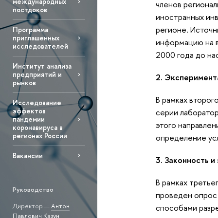
международных
членов регионал
постдоков
иностранных инв
регионе. Источн
Программа
приглашенных
информацию на в
исследователей
2000 года до на
Институт анализа
предприятий и
2. Эксперимент
рынков
В рамках второг
Исследование
эффектов
серии лаборатор
пандемии
этого направлен
коронавируса в
регионах России
определение усл
Вакансии
3. Законность 
В рамках третье
Руководство
проведен опрос 
Директор —
Антон
способами разре
Павлович Казун