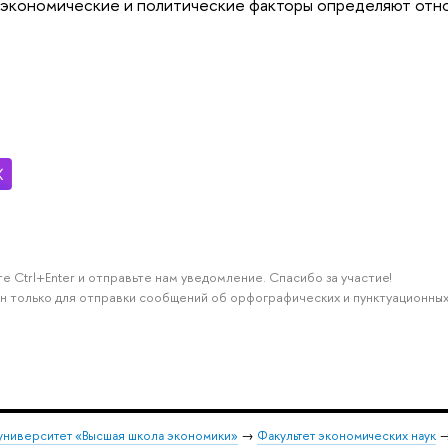
 экономические и политические факторы определяют отно
е Ctrl+Enter и отправьте нам уведомление. Спасибо за участие!
н только для отправки сообщений об орфографических и пунктуационных
университет «Высшая школа экономики»
→
Факультет экономических наук