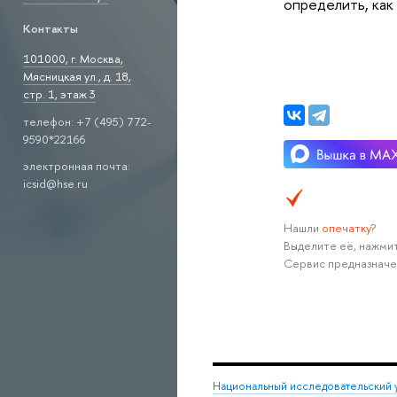
определить, как
Контакты
101000, г. Москва,
Мясницкая ул., д. 18,
стр. 1, этаж 3
телефон: +7 (495) 772-
9590*22166
электронная почта:
icsid@hse.ru
Нашли
опечатку
?
Выделите её, нажмит
Сервис предназначе
Национальный исследовательский 