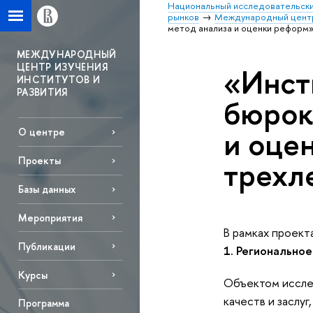
Национальный исследовательски
рынков
Международный центр 
метод анализа и оценки реформ
МЕЖДУНАРОДНЫЙ
ЦЕНТР ИЗУЧЕНИЯ
«Инст
ИНСТИТУТОВ И
РАЗВИТИЯ
бюрок
и оце
О центре
трехл
Проекты
Базы данных
Mероприятия
В рамках проект
Публикации
1. Региональное
Курсы
Объектом исслед
качеств и заслу
Программа