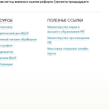
как метод анализа и оценки реформ» (проекты предыдущего
ЕСУРСЫ
ПОЛЕЗНЫЕ ССЫЛКИ
блиотека
Министерство науки и
высшего образования РФ
дательский дом ВШЭ
Министерство просвещения
ижный магазин «БукВышка»
РФ
пография
Массовые открытые онлайн-
диацентр
курсы
рналы ВШЭ
бликации