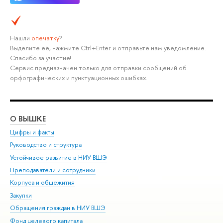
Нашли
опечатку
?
Выделите её, нажмите Ctrl+Enter и отправьте нам уведомление.
Спасибо за участие!
Сервис предназначен только для отправки сообщений об
орфографических и пунктуационных ошибках.
О ВЫШКЕ
ОБ
Цифры и факты
Ли
Руководство и структура
Дов
Устойчивое развитие в НИУ ВШЭ
Ол
Преподаватели и сотрудники
При
Корпуса и общежития
Вы
Закупки
При
Обращения граждан в НИУ ВШЭ
Ас
Фонд целевого капитала
До