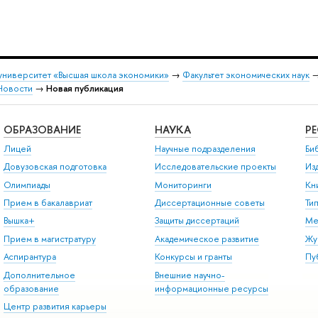
университет «Высшая школа экономики»
→
Факультет экономических наук
Новости
→
Новая публикация
ОБРАЗОВАНИЕ
НАУКА
Р
Лицей
Научные подразделения
Би
Довузовская подготовка
Исследовательские проекты
Из
Олимпиады
Мониторинги
Кн
Прием в бакалавриат
Диссертационные советы
Ти
Вышка+
Защиты диссертаций
Ме
Прием в магистратуру
Академическое развитие
Жу
Аспирантура
Конкурсы и гранты
Пу
Дополнительное
Внешние научно-
образование
информационные ресурсы
Центр развития карьеры