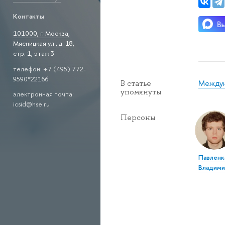
Контакты
101000, г. Москва,
Мясницкая ул., д. 18,
стр. 1, этаж 3
телефон: +7 (495) 772-
9590*22166
Междун
В статье
упомянуты
электронная почта:
icsid@hse.ru
Персоны
Павленк
Владими