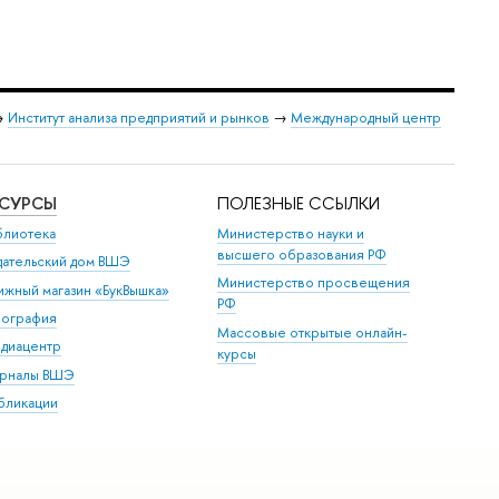
→
Институт анализа предприятий и рынков
→
Международный центр
ЕСУРСЫ
ПОЛЕЗНЫЕ ССЫЛКИ
блиотека
Министерство науки и
высшего образования РФ
дательский дом ВШЭ
Министерство просвещения
ижный магазин «БукВышка»
РФ
пография
Массовые открытые онлайн-
диацентр
курсы
рналы ВШЭ
бликации