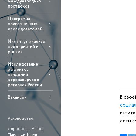
международных
постдоков
Программа
приглашенных
исследователей
Институт анализа
предприятий и
рынков
Исследование
эффектов
пандемии
коронавируса в
регионах России
В сво
Вакансии
социал
капита
Руководство
сети «
Директор —
Антон
Павлович Казун