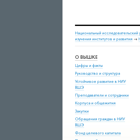
Национальный исследовательский 
изучения институтов и развития
→
О ВЫШКЕ
Цифры и факты
Руководство и структура
Устойчивое развитие в НИУ
ВШЭ
Преподаватели и сотрудники
Корпуса и общежития
Закупки
Обращения граждан в НИУ
ВШЭ
Фонд целевого капитала