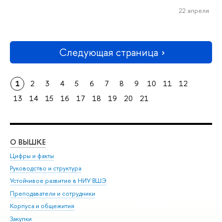
22 апреля
Следующая страница
1
2
3
4
5
6
7
8
9
10
11
12
13
14
15
16
17
18
19
20
21
О ВЫШКЕ
ОБ
Цифры и факты
Ли
Руководство и структура
Дов
Устойчивое развитие в НИУ ВШЭ
Ол
Преподаватели и сотрудники
При
Корпуса и общежития
Вы
Закупки
При