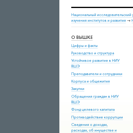
Национальный исследовательский 
изучения институтов и развития
→
О ВЫШКЕ
Цифры и факты
Руководство и структура
Устойчивое развитие в НИУ
ВШЭ
Преподаватели и сотрудники
Корпуса и общежития
Закупки
Обращения граждан в НИУ
ВШЭ
Фонд целевого капитала
Противодействие коррупции
Сведения о доходах,
расходах, об имуществе и