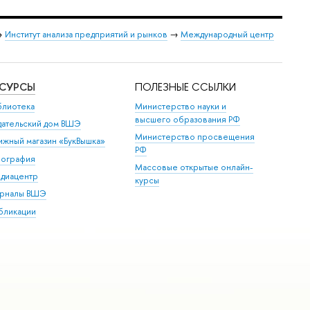
→
Институт анализа предприятий и рынков
→
Международный центр
ЕСУРСЫ
ПОЛЕЗНЫЕ ССЫЛКИ
блиотека
Министерство науки и
высшего образования РФ
дательский дом ВШЭ
Министерство просвещения
ижный магазин «БукВышка»
РФ
пография
Массовые открытые онлайн-
диацентр
курсы
рналы ВШЭ
бликации