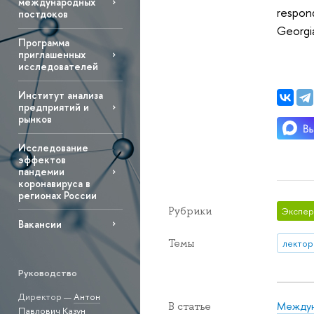
международных
respond
постдоков
Georgia
Программа
приглашенных
исследователей
Институт анализа
предприятий и
рынков
Исследование
эффектов
пандемии
коронавируса в
регионах России
Рубрики
Экспер
Вакансии
Темы
лектор
Руководство
Директор —
Антон
Междун
В статье
Павлович Казун