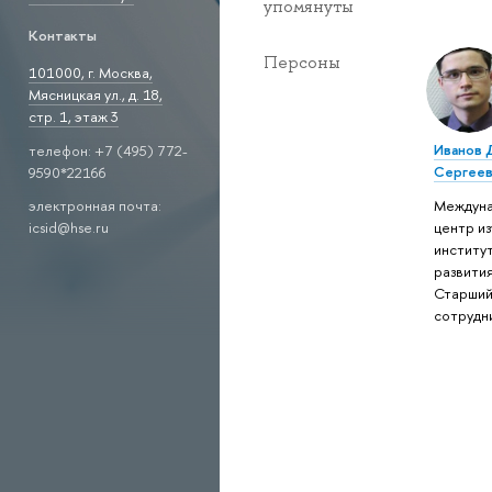
упомянуты
Контакты
Персоны
101000, г. Москва,
Мясницкая ул., д. 18,
стр. 1, этаж 3
Иванов 
телефон: +7 (495) 772-
Сергеев
9590*22166
Междун
электронная почта:
центр и
icsid@hse.ru
институ
развития
Старший
сотрудн