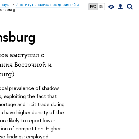
 наук
Институт анализа предприятий и
РУС
EN
gensburg
nsburg
ов выступил с
ания Восточной и
burg).
 local prevalence of shadow
s, exploiting the fact that
rtage and illicit trade during
gia have higher density of the
ore likely to report lower
tion of competition. Higher
hese findings: employed