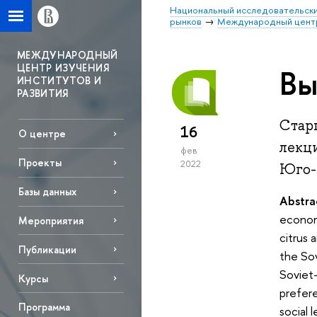
Национальный исследовательски
рынков
Международный центр 
МЕЖДУНАРОДНЫЙ
ЦЕНТР ИЗУЧЕНИЯ
Вы
ИНСТИТУТОВ И
РАЗВИТИЯ
Стар
16
О центре
лекц
фев
Проекты
2022
Юго-
Базы данных
Abstra
economy
Mероприятия
citrus 
Публикации
the Sov
Soviet-
Курсы
prefere
Программа
social 