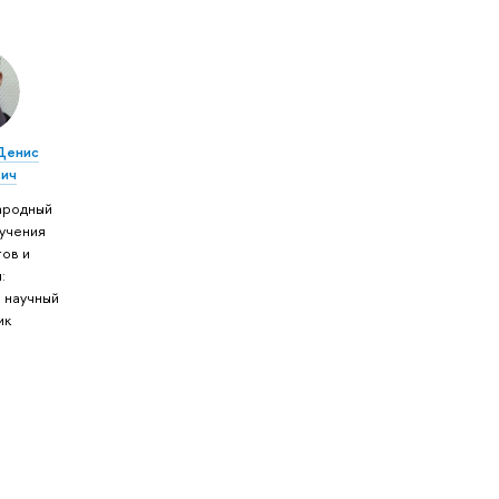
Денис
ич
ародный
зучения
тов и
:
 научный
ик