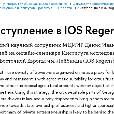
й университет «Высшая школа экономики»
Факультет экономических
изучения институтов и развития
Новости
Выступление в IOS Re
ступление в IOS Rege
ший научный сотрудник МЦИИР Денис Иван
ией на онлайн-семинаре Института исследов
Восточной Европы им. Лейбница (IOS Regens
ct.
I use density of Soviet-era organized crime as a proxy for
 and instrument it with agroclimatic suitability for citrus fruit
and other subtropical agricultural products were an object of sho
iet era. Using this strategy, the citrus-suitable parts of Geor
era thieves in law, and survey respondents living in them are m
nce towards state ownership of business and higher apprecia
legitimacy of private entrepreneurship is likely to be behind t