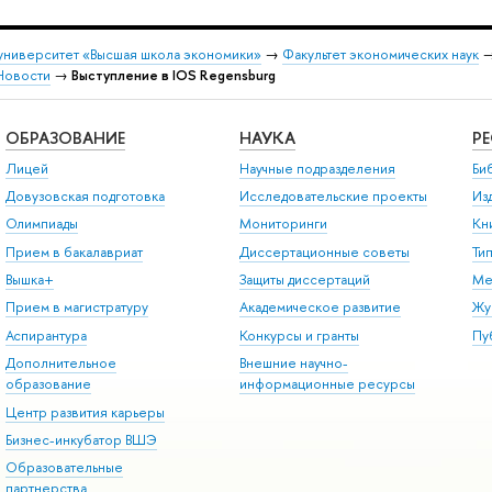
университет «Высшая школа экономики»
→
Факультет экономических наук
Новости
→
Выступление в IOS Regensburg
ОБРАЗОВАНИЕ
НАУКА
Р
Лицей
Научные подразделения
Би
Довузовская подготовка
Исследовательские проекты
Из
Олимпиады
Мониторинги
Кн
Прием в бакалавриат
Диссертационные советы
Ти
Вышка+
Защиты диссертаций
Ме
Прием в магистратуру
Академическое развитие
Жу
Аспирантура
Конкурсы и гранты
Пу
Дополнительное
Внешние научно-
образование
информационные ресурсы
Центр развития карьеры
Бизнес-инкубатор ВШЭ
Образовательные
партнерства