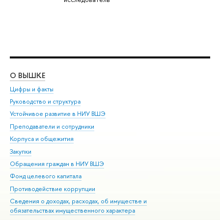
О ВЫШКЕ
ОБ
Цифры и факты
Ли
Руководство и структура
Дов
Устойчивое развитие в НИУ ВШЭ
Ол
Преподаватели и сотрудники
При
Корпуса и общежития
Вы
Закупки
При
Обращения граждан в НИУ ВШЭ
Ас
Фонд целевого капитала
До
Противодействие коррупции
Цен
Сведения о доходах, расходах, об имуществе и
Би
обязательствах имущественного характера
Об