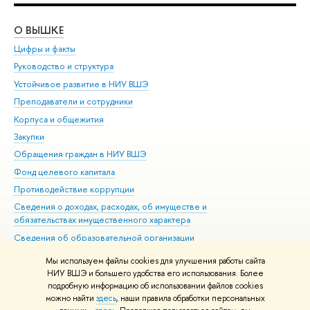
О ВЫШКЕ
ОБ
Цифры и факты
Ли
Руководство и структура
Дов
Устойчивое развитие в НИУ ВШЭ
Ол
Преподаватели и сотрудники
При
Корпуса и общежития
Вы
Закупки
При
Обращения граждан в НИУ ВШЭ
Ас
Фонд целевого капитала
До
Противодействие коррупции
Цен
Сведения о доходах, расходах, об имуществе и
Би
обязательствах имущественного характера
Об
Сведения об образовательной организации
Обр
Людям с ограниченными возможностями здоровья
Мы используем файлы cookies для улучшения работы сайта
Единая платежная страница
НИУ ВШЭ и большего удобства его использования. Более
подробную информацию об использовании файлов cookies
Работа в Вышке
можно найти
здесь
, наши правила обработки персональных