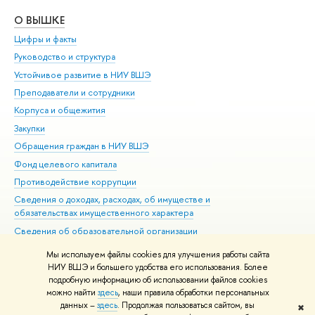
О ВЫШКЕ
ОБ
Цифры и факты
Ли
Руководство и структура
Дов
Устойчивое развитие в НИУ ВШЭ
Ол
Преподаватели и сотрудники
При
Корпуса и общежития
Вы
Закупки
При
Обращения граждан в НИУ ВШЭ
Ас
Фонд целевого капитала
До
Противодействие коррупции
Цен
Сведения о доходах, расходах, об имуществе и
Би
обязательствах имущественного характера
Об
Сведения об образовательной организации
Обр
Людям с ограниченными возможностями здоровья
Мы используем файлы cookies для улучшения работы сайта
Единая платежная страница
НИУ ВШЭ и большего удобства его использования. Более
подробную информацию об использовании файлов cookies
Работа в Вышке
можно найти
здесь
, наши правила обработки персональных
данных –
здесь
. Продолжая пользоваться сайтом, вы
✖