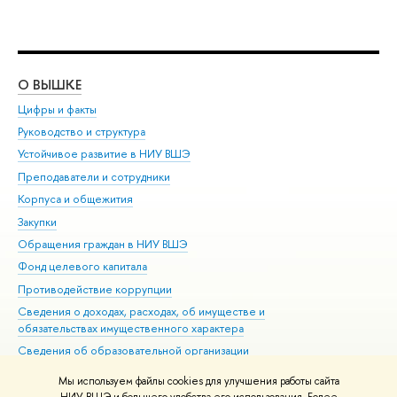
О ВЫШКЕ
ОБ
Цифры и факты
Ли
Руководство и структура
Дов
Устойчивое развитие в НИУ ВШЭ
Ол
Преподаватели и сотрудники
При
Корпуса и общежития
Вы
Закупки
При
Обращения граждан в НИУ ВШЭ
Ас
Фонд целевого капитала
До
Противодействие коррупции
Цен
Сведения о доходах, расходах, об имуществе и
Би
обязательствах имущественного характера
Об
Сведения об образовательной организации
Обр
Людям с ограниченными возможностями здоровья
Мы используем файлы cookies для улучшения работы сайта
Единая платежная страница