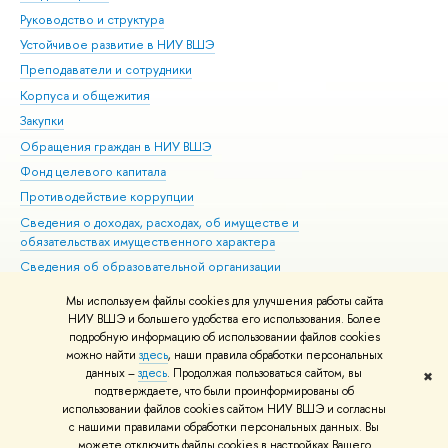
Руководство и структура
Дов
Устойчивое развитие в НИУ ВШЭ
Ол
Преподаватели и сотрудники
При
Корпуса и общежития
Вы
Закупки
При
Обращения граждан в НИУ ВШЭ
Ас
Фонд целевого капитала
До
Противодействие коррупции
Цен
Сведения о доходах, расходах, об имуществе и
Би
обязательствах имущественного характера
Об
Сведения об образовательной организации
Обр
Людям с ограниченными возможностями здоровья
Мы используем файлы cookies для улучшения работы сайта
Единая платежная страница
НИУ ВШЭ и большего удобства его использования. Более
подробную информацию об использовании файлов cookies
Работа в Вышке
можно найти
здесь
, наши правила обработки персональных
данных –
здесь
. Продолжая пользоваться сайтом, вы
✖
Редактору
подтверждаете, что были проинформированы об
© НИУ ВШЭ 1993–2026
Адреса и контакты
Условия использования
использовании файлов cookies сайтом НИУ ВШЭ и согласны
с нашими правилами обработки персональных данных. Вы
материалов
Политика конфиденциальности
Карта сайта
можете отключить файлы cookies в настройках Вашего
Шрифты HSE Sans и HSE Slab разработаны в
Школе дизайна НИУ ВШЭ