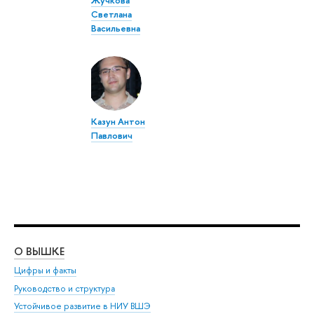
Светлана
Васильевна
Казун Антон
Павлович
О ВЫШКЕ
ОБ
Цифры и факты
Ли
Руководство и структура
Дов
Устойчивое развитие в НИУ ВШЭ
Ол