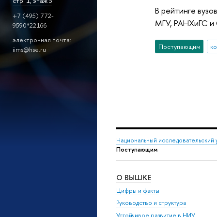
стр. 1, этаж 3
В рейтинге вузо
+7 (495) 772-
МГУ, РАНХиГС и
9590*22166
электронная почта:
Поступающим
ко
iims@hse.ru
Национальный исследовательский 
Поступающим
О ВЫШКЕ
Цифры и факты
Руководство и структура
Устойчивое развитие в НИУ