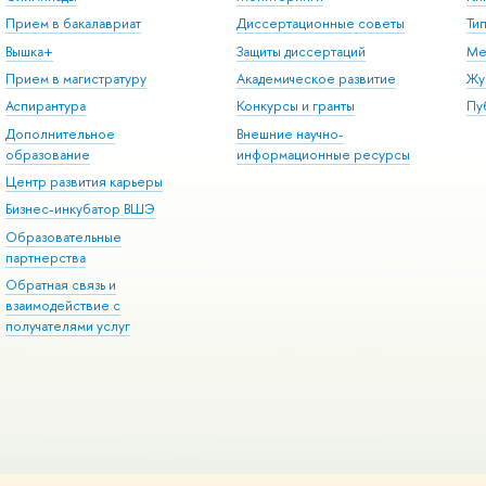
Прием в бакалавриат
Диссертационные советы
Ти
Вышка+
Защиты диссертаций
Ме
Прием в магистратуру
Академическое развитие
Жу
Аспирантура
Конкурсы и гранты
Пу
Дополнительное
Внешние научно-
образование
информационные ресурсы
Центр развития карьеры
Бизнес-инкубатор ВШЭ
Образовательные
партнерства
Обратная связь и
взаимодействие с
получателями услуг