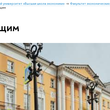
й университет «Высшая школа экономики»
Факультет экономических
ющим
ющим