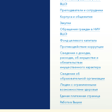
ВШЭ
Преподаватели и сотрудники
Корпуса и общежития
Закупки
Обращения граждан в НИУ
ВШЭ
Фонд целевого капитала
Противодействие коррупции
Сведения о доходах,
расходах, об имуществе и
обязательствах
имущественного характера
Сведения об
образовательной организации
Людям с ограниченными
возможностями здоровья
Единая платежная страница
Работа в Вышке