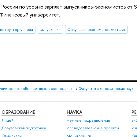
в России по уровню зарплат выпускников-экономистов от S
 Финансовый университет.
нструктор успеха
выпускники
Факультет экономических наук
университет «Высшая школа экономики»
→
Факультет экономических наук
ОБРАЗОВАНИЕ
НАУКА
Р
Лицей
Научные подразделения
Би
Довузовская подготовка
Исследовательские проекты
Из
Олимпиады
Мониторинги
Кн