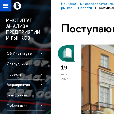
Национальный исследовательски
рынков
Новости
Поступа
ИНСТИТУТ
Поступа
АНАЛИЗА
ПРЕДПРИЯТИЙ
И РЫНКОВ
Об Институте
Сотрудники
19
Проекты
июн
2023
Мероприятия
Базы данных
Публикации