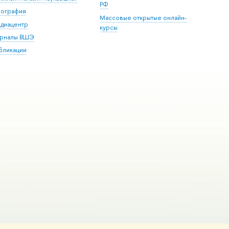
РФ
пография
Массовые открытые онлайн-
диацентр
курсы
рналы ВШЭ
бликации