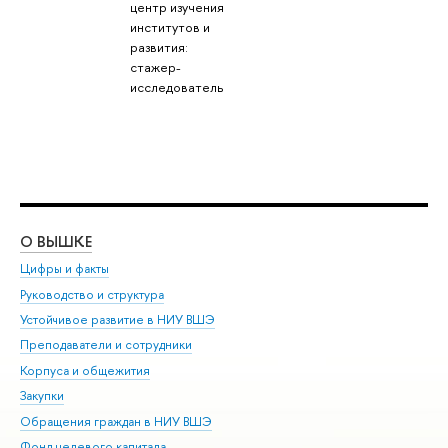
центр изучения
институтов и
развития:
стажер-
исследователь
О ВЫШКЕ
ОБ
Цифры и факты
Ли
Руководство и структура
Дов
Устойчивое развитие в НИУ ВШЭ
Ол
Преподаватели и сотрудники
При
Корпуса и общежития
Вы
Закупки
При
Обращения граждан в НИУ ВШЭ
Ас
Фонд целевого капитала
До